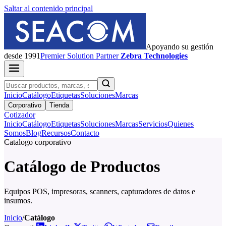
Saltar al contenido principal
Apoyando su gestión
desde 1991
Premier
Solution Partner
Zebra Technologies
Inicio
Catálogo
Etiquetas
Soluciones
Marcas
Corporativo
Tienda
Cotizador
Inicio
Catálogo
Etiquetas
Soluciones
Marcas
Servicios
Quienes
Somos
Blog
Recursos
Contacto
Catalogo corporativo
Catálogo de Productos
Equipos POS, impresoras, scanners, capturadores de datos e
insumos.
Inicio
/
Catálogo