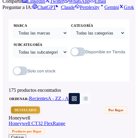
Compartir
LinkedIn
Twitter
WhatsApp
Email
Preguntar a IA:
ChatGPT
Claude
Perplexity
Gemini
Grok
MARCA
CATEGORÍA
SUBCATEGORÍA
Disponible en Tienda
Solo con stock
175
producto
s
encontrado
s
Recientes
A - Z
Z - A
ORDENAR:
DESTACADO
Por llegar
Honeywell
Honeywell CT32 FlexRange
Producto por llegar
Cotizar