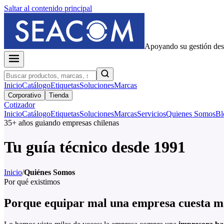
Saltar al contenido principal
Apoyando su gestión de
Inicio
Catálogo
Etiquetas
Soluciones
Marcas
Corporativo
Tienda
Cotizador
Inicio
Catálogo
Etiquetas
Soluciones
Marcas
Servicios
Quienes Somos
Bl
35+ años guiando empresas chilenas
Tu guía técnico desde 1991
Inicio
/
Quiénes Somos
Por qué existimos
Porque equipar mal una empresa cuesta má