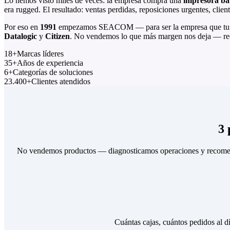
Lo hemos visto miles de veces: la empresa compra una
impresora ba
era rugged. El resultado: ventas perdidas, reposiciones urgentes, client
Por eso en
1991
empezamos SEACOM — para ser la empresa que tu g
Datalogic
y
Citizen
. No vendemos lo que más margen nos deja — re
18
+
Marcas líderes
35
+
Años de experiencia
6
+
Categorías de soluciones
23.400+
Clientes atendidos
3 
No vendemos productos — diagnosticamos operaciones y recomenda
Cuántas cajas, cuántos pedidos al d