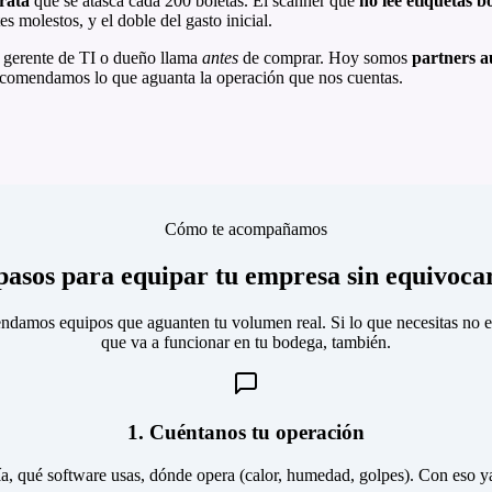
rata
que se atasca cada 200 boletas. El scanner que
no lee etiquetas b
es molestos, y el doble del gasto inicial.
erente de TI o dueño llama
antes
de comprar. Hoy somos
partners a
comendamos lo que aguanta la operación que nos cuentas.
Cómo te acompañamos
pasos para equipar tu empresa sin equivoca
mos equipos que aguanten tu volumen real. Si lo que necesitas no es l
que va a funcionar en tu bodega, también.
1. Cuéntanos tu operación
ía, qué software usas, dónde opera (calor, humedad, golpes). Con eso ya 