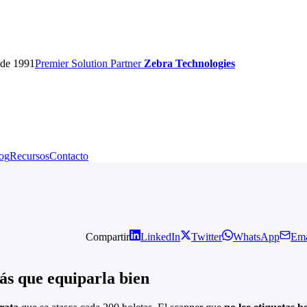
sde 1991
Premier
Solution Partner
Zebra Technologies
og
Recursos
Contacto
Compartir
LinkedIn
Twitter
WhatsApp
Ema
s que equiparla bien