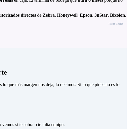
orrosas
en caja. El terminal de bodega que
dura 6 meses
porque no
utorizados directos
de
Zebra
,
Honeywell
,
Epson
,
3nStar
,
Bixolon
,
Foto: Pexels
rte
o que más margen nos deja, lo decimos. Si lo que pides no es lo
vemos si te sobra o te falta equipo.