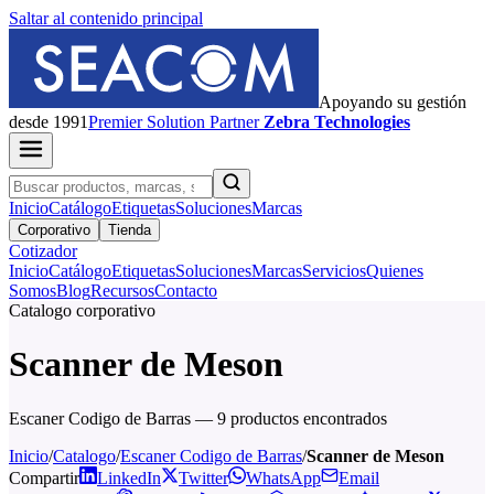
Saltar al contenido principal
Apoyando su gestión
desde 1991
Premier
Solution Partner
Zebra Technologies
Inicio
Catálogo
Etiquetas
Soluciones
Marcas
Corporativo
Tienda
Cotizador
Inicio
Catálogo
Etiquetas
Soluciones
Marcas
Servicios
Quienes
Somos
Blog
Recursos
Contacto
Catalogo corporativo
Scanner de Meson
Escaner Codigo de Barras — 9 productos encontrados
Inicio
/
Catalogo
/
Escaner Codigo de Barras
/
Scanner de Meson
Compartir
LinkedIn
Twitter
WhatsApp
Email