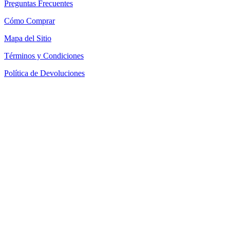
Preguntas Frecuentes
Cómo Comprar
Mapa del Sitio
Términos y Condiciones
Política de Devoluciones
Política de Cookies
SEACOM Chile — Presentación Corporativa 2026
Newsletter
Recibe novedades, guias tecnicas y ofertas directamente en tu
correo.
Suscribirse
Acepto recibir novedades y ofertas por correo
Distribuidores autorizados