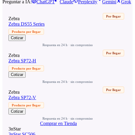
Preguntar a IA:
ChatGPT
Claude
Perplexity
Gemini
Grok
Por llegar
Zebra
Zebra DS55 Series
Producto por llegar
Cotizar
Respuesta en 24 h · sin compromiso
Por llegar
Zebra
Zebra SP72-H
Producto por llegar
Cotizar
Respuesta en 24 h · sin compromiso
Por llegar
Zebra
Zebra SP72-V
Producto por llegar
Cotizar
Respuesta en 24 h · sin compromiso
Comprar en Tienda
3nStar
3nStar SC506