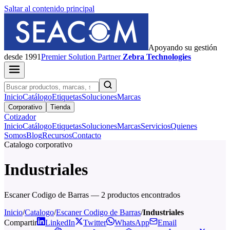
Saltar al contenido principal
Apoyando su gestión
desde 1991
Premier
Solution Partner
Zebra Technologies
Inicio
Catálogo
Etiquetas
Soluciones
Marcas
Corporativo
Tienda
Cotizador
Inicio
Catálogo
Etiquetas
Soluciones
Marcas
Servicios
Quienes
Somos
Blog
Recursos
Contacto
Catalogo corporativo
Industriales
Escaner Codigo de Barras — 2 productos encontrados
Inicio
/
Catalogo
/
Escaner Codigo de Barras
/
Industriales
Compartir
LinkedIn
Twitter
WhatsApp
Email