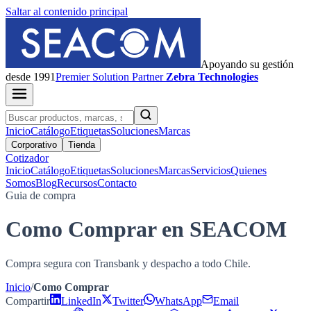
Saltar al contenido principal
Apoyando su gestión
desde 1991
Premier
Solution Partner
Zebra Technologies
Inicio
Catálogo
Etiquetas
Soluciones
Marcas
Corporativo
Tienda
Cotizador
Inicio
Catálogo
Etiquetas
Soluciones
Marcas
Servicios
Quienes
Somos
Blog
Recursos
Contacto
Guia de compra
Como Comprar en SEACOM
Compra segura con Transbank y despacho a todo Chile.
Inicio
/
Como Comprar
Compartir
LinkedIn
Twitter
WhatsApp
Email