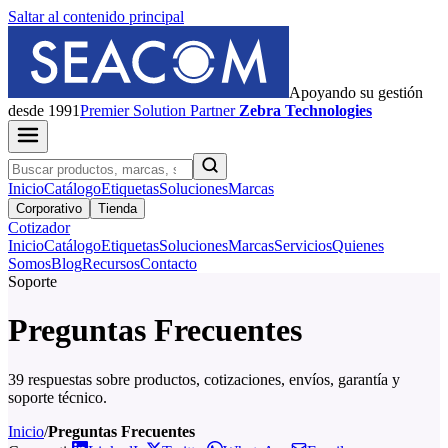
Saltar al contenido principal
Apoyando su gestión
desde 1991
Premier
Solution Partner
Zebra Technologies
Inicio
Catálogo
Etiquetas
Soluciones
Marcas
Corporativo
Tienda
Cotizador
Inicio
Catálogo
Etiquetas
Soluciones
Marcas
Servicios
Quienes
Somos
Blog
Recursos
Contacto
Soporte
Preguntas Frecuentes
39 respuestas sobre productos, cotizaciones, envíos, garantía y
soporte técnico.
Inicio
/
Preguntas Frecuentes