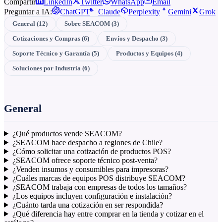
Compartir
LinkedIn
Twitter
WhatsApp
Email
Preguntar a IA:
ChatGPT
Claude
Perplexity
Gemini
Grok
General (
12
)
Sobre SEACOM
(
3
)
Cotizaciones y Compras
(
6
)
Envíos y Despacho
(
3
)
Soporte Técnico y Garantía
(
5
)
Productos y Equipos
(
4
)
Soluciones por Industria
(
6
)
General
¿Qué productos vende SEACOM?
¿SEACOM hace despacho a regiones de Chile?
¿Cómo solicitar una cotización de productos POS?
¿SEACOM ofrece soporte técnico post-venta?
¿Venden insumos y consumibles para impresoras?
¿Cuáles marcas de equipos POS distribuye SEACOM?
¿SEACOM trabaja con empresas de todos los tamaños?
¿Los equipos incluyen configuración e instalación?
¿Cuánto tarda una cotización en ser respondida?
¿Qué diferencia hay entre comprar en la tienda y cotizar en el