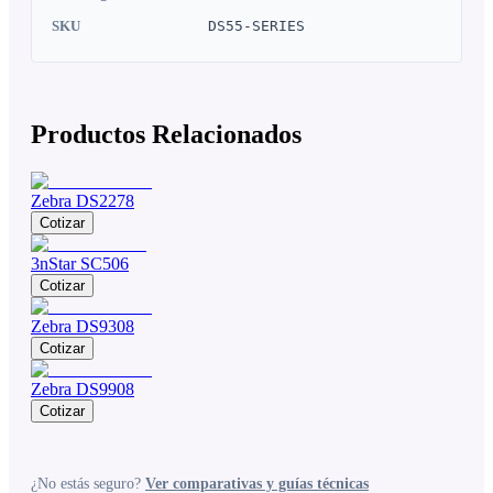
SKU
DS55-SERIES
Productos Relacionados
Zebra DS2278
Cotizar
3nStar SC506
Cotizar
Zebra DS9308
Cotizar
Zebra DS9908
Cotizar
¿No estás seguro?
Ver comparativas y guías técnicas