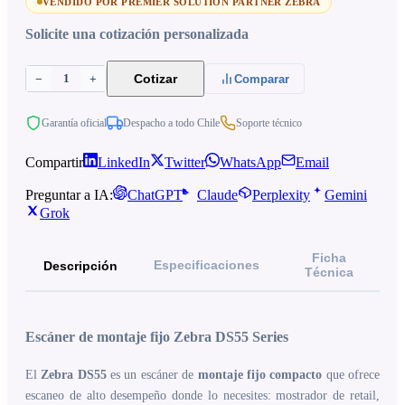
VENDIDO POR PREMIER SOLUTION PARTNER ZEBRA
Solicite una cotización personalizada
1
Cotizar
−
+
Comparar
Garantía oficial
Despacho a todo Chile
Soporte técnico
Compartir
LinkedIn
Twitter
WhatsApp
Email
Preguntar a IA:
ChatGPT
Claude
Perplexity
Gemini
Grok
Ficha
Especificaciones
Descripción
Técnica
Escáner de montaje fijo Zebra DS55 Series
El
Zebra DS55
es un escáner de
montaje fijo compacto
que ofrece
escaneo de alto desempeño donde lo necesites: mostrador de retail,