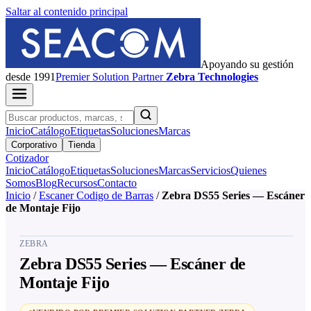
Saltar al contenido principal
Apoyando su gestión
desde 1991
Premier
Solution Partner
Zebra Technologies
Inicio
Catálogo
Etiquetas
Soluciones
Marcas
Corporativo
Tienda
Cotizador
Inicio
Catálogo
Etiquetas
Soluciones
Marcas
Servicios
Quienes
Somos
Blog
Recursos
Contacto
Inicio
/
Escaner Codigo de Barras
/
Zebra DS55 Series — Escáner
de Montaje Fijo
ZEBRA
Zebra DS55 Series — Escáner de
Montaje Fijo