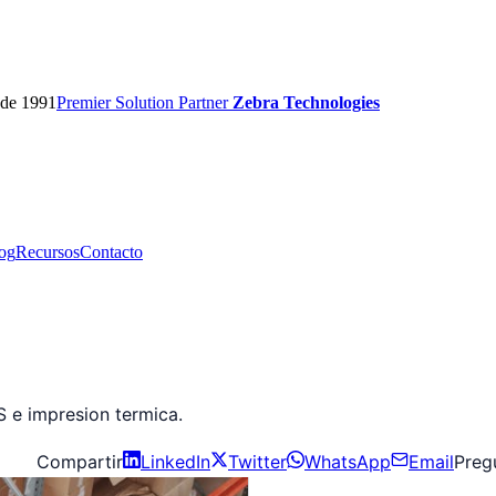
sde 1991
Premier
Solution Partner
Zebra Technologies
og
Recursos
Contacto
S e impresion termica.
Compartir
LinkedIn
Twitter
WhatsApp
Email
Pregu