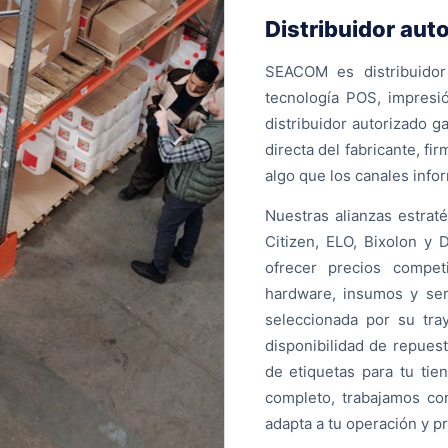
Distribuidor aut
SEACOM es distribuidor
tecnología POS, impresi
distribuidor autorizado 
directa del fabricante, f
algo que los canales info
Nuestras alianzas estrat
Citizen, ELO, Bixolon y 
ofrecer precios compet
hardware, insumos y ser
seleccionada por su tra
disponibilidad de repues
de etiquetas para tu ti
completo, trabajamos con
adapta a tu operación y p