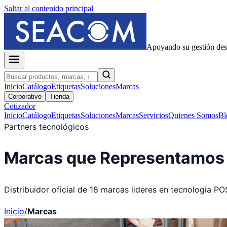
Saltar al contenido principal
Apoyando su gestión de
Inicio
Catálogo
Etiquetas
Soluciones
Marcas
Corporativo
Tienda
Cotizador
Inicio
Catálogo
Etiquetas
Soluciones
Marcas
Servicios
Quienes Somos
Bl
Partners tecnológicos
Marcas que Representamos
Distribuidor oficial de 18 marcas lideres en tecnologia PO
Inicio
/
Marcas