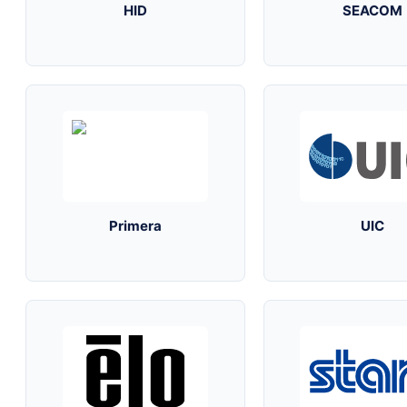
HID
SEACOM
Primera
UIC