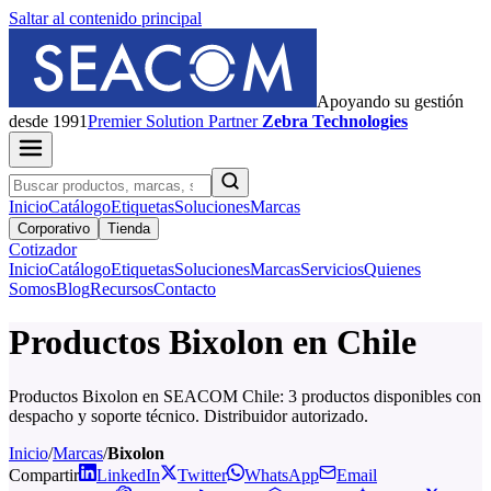
Saltar al contenido principal
Apoyando su gestión
desde 1991
Premier
Solution Partner
Zebra Technologies
Inicio
Catálogo
Etiquetas
Soluciones
Marcas
Corporativo
Tienda
Cotizador
Inicio
Catálogo
Etiquetas
Soluciones
Marcas
Servicios
Quienes
Somos
Blog
Recursos
Contacto
Productos Bixolon en Chile
Productos Bixolon en SEACOM Chile: 3 productos disponibles con
despacho y soporte técnico. Distribuidor autorizado.
Inicio
/
Marcas
/
Bixolon
Compartir
LinkedIn
Twitter
WhatsApp
Email