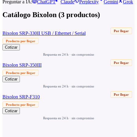
Preguntar a IA:
ChatGPT
Claude
Perplexity
Gemini
Grok
Catálogo
Bixolon
(
3
productos
)
Por llegar
Bixolon SRP-330II USB / Ethernet / Serial
Producto por llegar
Cotizar
Respuesta en 24 h · sin compromiso
Por llegar
Bixolon SRP-350III
Producto por llegar
Cotizar
Respuesta en 24 h · sin compromiso
Por llegar
Bixolon SRP-F310
Producto por llegar
Cotizar
Respuesta en 24 h · sin compromiso