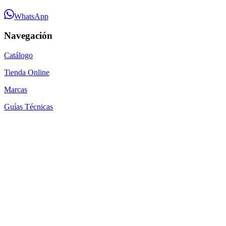
WhatsApp
Navegación
Catálogo
Tienda Online
Marcas
Guías Técnicas
Blog
Contacto
Por qué SEACOM
Preguntas Frecuentes
Cómo Comprar
Mapa del Sitio