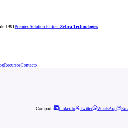
sde 1991
Premier
Solution Partner
Zebra Technologies
og
Recursos
Contacto
Compartir
LinkedIn
Twitter
WhatsApp
Ema