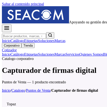
Saltar al contenido principal
Apoyando su gestión de
Inicio
Catálogo
Etiquetas
Soluciones
Marcas
Corporativo
Tienda
Cotizador
Inicio
Catálogo
Etiquetas
Soluciones
Marcas
Servicios
Quienes Somos
Bl
Catalogo corporativo
Capturador de firmas digital
Puntos de Venta — 1 producto encontrado
Inicio
/
Catalogo
/
Puntos de Venta
/
Capturador de firmas digital
Topaz