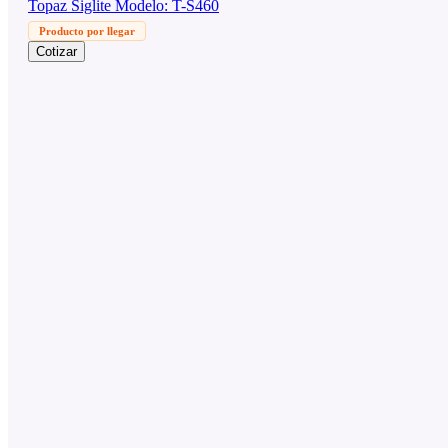
Topaz Siglite Modelo: T-S460
Producto por llegar
Cotizar