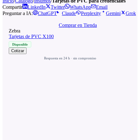
Inicio
/
Catalogo
/
Insumos
/
Tarjetas de PVC para credenciales
Compartir
LinkedIn
Twitter
WhatsApp
Email
Preguntar a IA:
ChatGPT
Claude
Perplexity
Gemini
Grok
Comprar en Tienda
Zebra
Tarjetas de PVC X100
Disponible
Cotizar
Respuesta en 24 h · sin compromiso