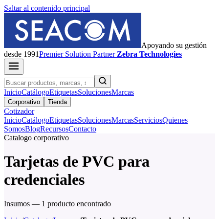
Saltar al contenido principal
Apoyando su gestión
desde 1991
Premier
Solution Partner
Zebra Technologies
Inicio
Catálogo
Etiquetas
Soluciones
Marcas
Corporativo
Tienda
Cotizador
Inicio
Catálogo
Etiquetas
Soluciones
Marcas
Servicios
Quienes
Somos
Blog
Recursos
Contacto
Catalogo corporativo
Tarjetas de PVC para
credenciales
Insumos — 1 producto encontrado