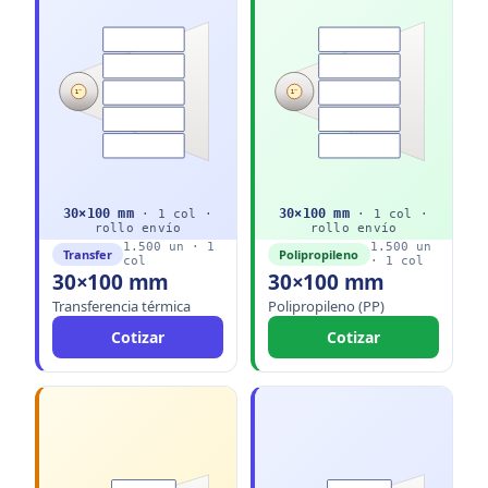
1"
1"
30
×
100
mm
30
×
100
mm
·
1
col ·
·
1
col ·
rollo
envío
rollo
envío
1.500
un ·
1
1.500
un
Transfer
Polipropileno
col
·
1
col
30×100 mm
30×100 mm
Transferencia térmica
Polipropileno (PP)
Cotizar
Cotizar