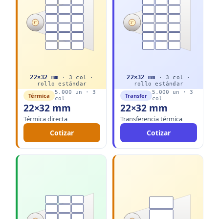
1"
1"
22
×
32
mm
22
×
32
mm
·
3
col ·
·
3
col ·
rollo
estándar
rollo
estándar
5.000
un ·
3
5.000
un ·
3
Térmica
Transfer
col
col
22×32 mm
22×32 mm
Térmica directa
Transferencia térmica
Cotizar
Cotizar