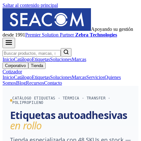
Saltar al contenido principal
Apoyando su gestión
desde 1991
Premier
Solution Partner
Zebra Technologies
Inicio
Catálogo
Etiquetas
Soluciones
Marcas
Corporativo
Tienda
Cotizador
Inicio
Catálogo
Etiquetas
Soluciones
Marcas
Servicios
Quienes
Somos
Blog
Recursos
Contacto
CATÁLOGO ETIQUETAS · TÉRMICA · TRANSFER ·
POLIPROPILENO
Etiquetas autoadhesivas
en rollo
Tienda especializada con 48 SKUs en stock —