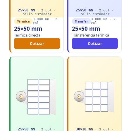
25
×
50
mm
25
×
50
mm
·
2
col ·
·
2
col ·
rollo
estándar
rollo
estándar
3.000
un ·
2
3.000
un ·
2
Térmica
Transfer
col
col
25×50 mm
25×50 mm
Térmica directa
Transferencia térmica
Cotizar
Cotizar
1"
1"
25
×
50
mm
30
×
30
mm
·
2
col ·
·
3
col ·