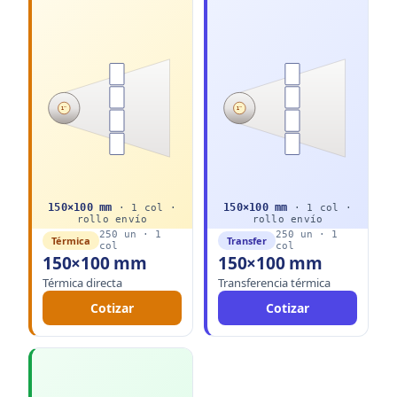
1"
1"
150
×
100
mm
150
×
100
mm
·
1
col ·
·
1
col ·
rollo
envío
rollo
envío
250
un ·
1
250
un ·
1
Térmica
Transfer
col
col
150×100 mm
150×100 mm
Térmica directa
Transferencia térmica
Cotizar
Cotizar