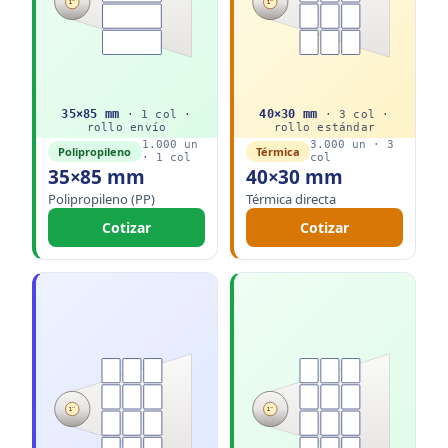
1"
1"
35
×
85
mm
40
×
30
mm
·
1
col ·
·
3
col ·
rollo
envío
rollo
estándar
1.000
un
3.000
un ·
3
Polipropileno
Térmica
·
1
col
col
35×85 mm
40×30 mm
Polipropileno (PP)
Térmica directa
Cotizar
Cotizar
1"
1"