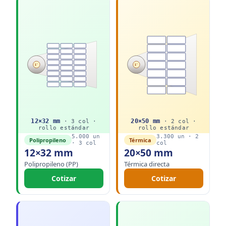
1"
1"
12
×
32
mm
20
×
50
mm
·
3
col ·
·
2
col ·
rollo
estándar
rollo
estándar
5.000
un
3.300
un ·
2
Polipropileno
Térmica
·
3
col
col
12×32 mm
20×50 mm
Polipropileno (PP)
Térmica directa
Cotizar
Cotizar