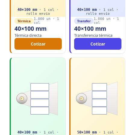
40
×
100
mm
40
×
100
mm
·
1
col ·
·
1
col ·
rollo
envío
rollo
envío
1.000
un ·
1
1.000
un ·
1
Térmica
Transfer
col
col
40×100 mm
40×100 mm
Térmica directa
Transferencia térmica
Cotizar
Cotizar
1"
1"
40
×
100
mm
50
×
100
mm
·
1
col ·
·
1
col ·