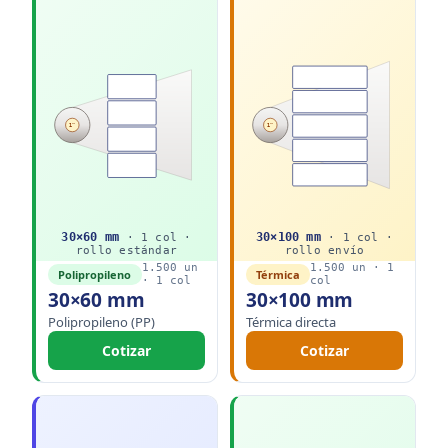
1"
1"
30
×
60
mm
30
×
100
mm
·
1
col ·
·
1
col ·
rollo
estándar
rollo
envío
1.500
un
1.500
un ·
1
Polipropileno
Térmica
·
1
col
col
30×60 mm
30×100 mm
Polipropileno (PP)
Térmica directa
Cotizar
Cotizar