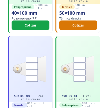
rollo
envío
rollo
envío
1.000
un
800
un ·
1
Polipropileno
Térmica
·
1
col
col
40×100 mm
50×100 mm
Polipropileno (PP)
Térmica directa
Cotizar
Cotizar
1"
1"
50
×
100
mm
50
×
100
mm
·
1
col ·
·
1
col ·
rollo
envío
rollo
envío
800
un ·
1
800
un ·
Transfer
Polipropileno
col
1
col