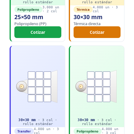
rollo
estándar
rollo
estándar
3.000
un
4.000
un ·
3
Polipropileno
Térmica
·
2
col
col
25×50 mm
30×30 mm
Polipropileno (PP)
Térmica directa
Cotizar
Cotizar
1"
1"
30
×
30
mm
30
×
30
mm
·
3
col ·
·
3
col ·
rollo
estándar
rollo
estándar
4.000
un ·
3
4.000
un
Transfer
Polipropileno
col
·
3
col