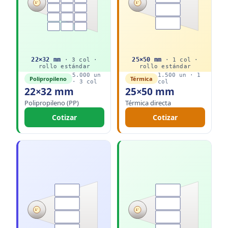
1"
1"
22
×
32
mm
25
×
50
mm
·
3
col ·
·
1
col ·
rollo
estándar
rollo
estándar
5.000
un
1.500
un ·
1
Polipropileno
Térmica
·
3
col
col
22×32 mm
25×50 mm
Polipropileno (PP)
Térmica directa
Cotizar
Cotizar
1"
1"