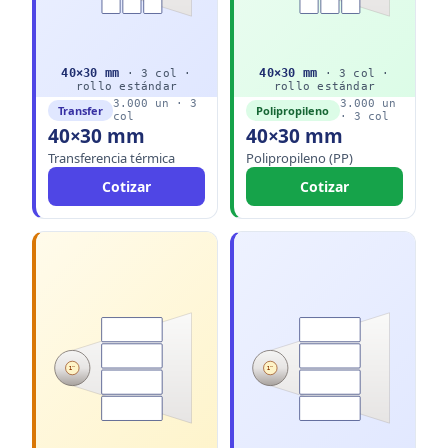
40
×
30
mm
40
×
30
mm
·
3
col ·
·
3
col ·
rollo
estándar
rollo
estándar
3.000
un ·
3
3.000
un
Transfer
Polipropileno
col
·
3
col
40×30 mm
40×30 mm
Transferencia térmica
Polipropileno (PP)
Cotizar
Cotizar
1"
1"