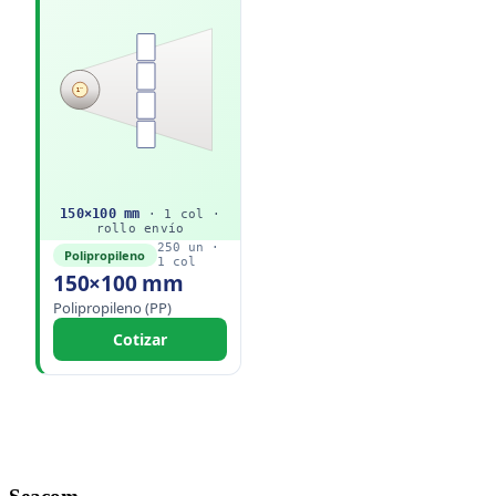
1"
150
×
100
mm
·
1
col ·
rollo
envío
250
un ·
Polipropileno
1
col
150×100 mm
Polipropileno (PP)
Cotizar