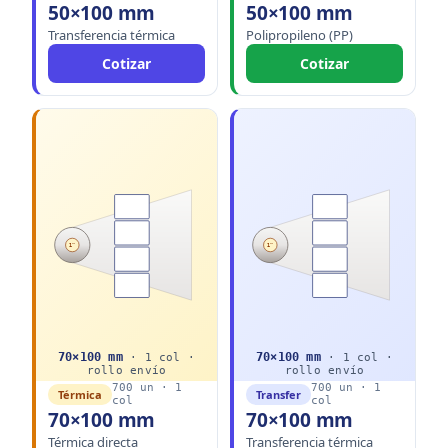
50×100 mm
50×100 mm
Transferencia térmica
Polipropileno (PP)
Cotizar
Cotizar
1"
1"
70
×
100
mm
70
×
100
mm
·
1
col ·
·
1
col ·
rollo
envío
rollo
envío
700
un ·
1
700
un ·
1
Térmica
Transfer
col
col
70×100 mm
70×100 mm
Térmica directa
Transferencia térmica