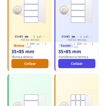
1"
1"
35
×
85
mm
35
×
85
mm
·
1
col ·
·
1
col ·
rollo
envío
rollo
envío
1.000
un ·
1
1.000
un ·
1
Térmica
Transfer
col
col
35×85 mm
35×85 mm
Térmica directa
Transferencia térmica
Cotizar
Cotizar