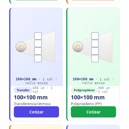
1"
1"
100
×
100
mm
100
×
100
mm
·
1
col ·
·
1
col ·
rollo
envío
rollo
envío
400
un ·
1
400
un ·
Transfer
Polipropileno
col
1
col
100×100 mm
100×100 mm
Transferencia térmica
Polipropileno (PP)
Cotizar
Cotizar