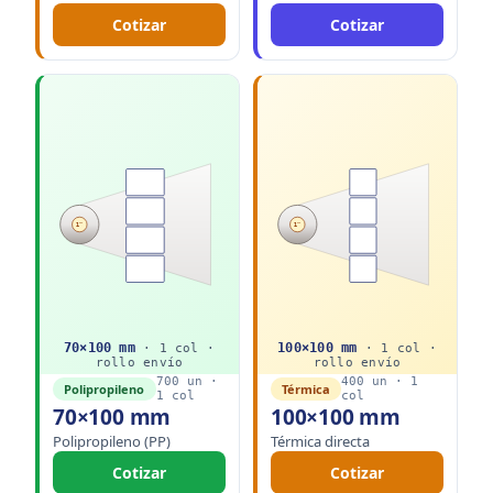
Cotizar
Cotizar
1"
1"
70
×
100
mm
100
×
100
mm
·
1
col ·
·
1
col ·
rollo
envío
rollo
envío
700
un ·
400
un ·
1
Polipropileno
Térmica
1
col
col
70×100 mm
100×100 mm
Polipropileno (PP)
Térmica directa
Cotizar
Cotizar