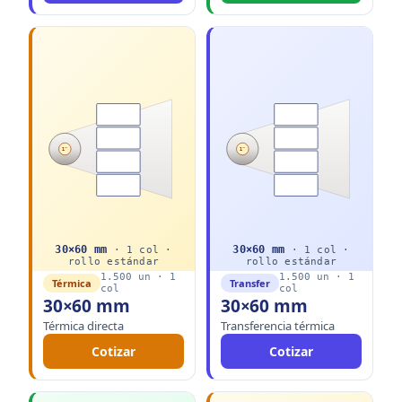
1"
1"
30
×
60
mm
30
×
60
mm
·
1
col ·
·
1
col ·
rollo
estándar
rollo
estándar
1.500
un ·
1
1.500
un ·
1
Térmica
Transfer
col
col
30×60 mm
30×60 mm
Térmica directa
Transferencia térmica
Cotizar
Cotizar