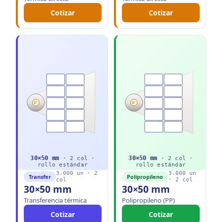
Cotizar
Cotizar
1"
1"
30
×
50
mm
30
×
50
mm
·
2
col ·
·
2
col ·
rollo
estándar
rollo
estándar
3.000
un ·
2
3.000
un
Transfer
Polipropileno
col
·
2
col
30×50 mm
30×50 mm
Transferencia térmica
Polipropileno (PP)
Cotizar
Cotizar