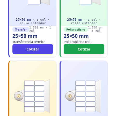
25
×
50
mm
25
×
50
mm
·
1
col ·
·
1
col ·
rollo
estándar
rollo
estándar
1.500
un ·
1
1.500
un
Transfer
Polipropileno
col
·
1
col
25×50 mm
25×50 mm
Transferencia térmica
Polipropileno (PP)
Cotizar
Cotizar
1"
1"