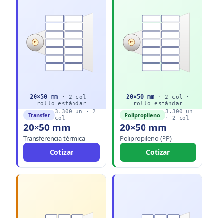
1"
1"
20
×
50
mm
20
×
50
mm
·
2
col ·
·
2
col ·
rollo
estándar
rollo
estándar
3.300
un ·
2
3.300
un
Transfer
Polipropileno
col
·
2
col
20×50 mm
20×50 mm
Transferencia térmica
Polipropileno (PP)
Cotizar
Cotizar