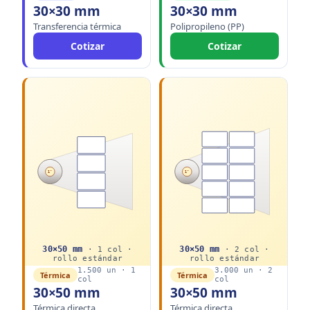
30×30 mm
30×30 mm
Transferencia térmica
Polipropileno (PP)
Cotizar
Cotizar
1"
1"
30
×
50
mm
30
×
50
mm
·
1
col ·
·
2
col ·
rollo
estándar
rollo
estándar
1.500
un ·
1
3.000
un ·
2
Térmica
Térmica
col
col
30×50 mm
30×50 mm
Térmica directa
Térmica directa