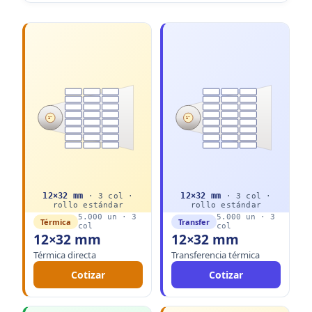
1"
1"
12
×
32
mm
12
×
32
mm
·
3
col ·
·
3
col ·
rollo
estándar
rollo
estándar
5.000
un ·
3
5.000
un ·
3
Térmica
Transfer
col
col
12×32 mm
12×32 mm
Térmica directa
Transferencia térmica
Cotizar
Cotizar