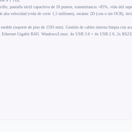
le a 1 TB).
lo, pantalla táctil capacitiva de 10 puntos, transmitancia >85%, vida útil supe
alta velocidad (vida de corte 1,5 millones), escáner 2D (con o sin OCR), lec
 estable (soporte de piso de 1593 mm). Gestión de cables interna limpia con ac
h, Ethernet Gigabit RJ45. Windows/Linux: 4x USB 3.0 + 4x USB 2.0, 2x R