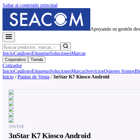
Saltar al contenido principal
Apoyando su gestión de
Inicio
Catálogo
Etiquetas
Soluciones
Marcas
Corporativo
Tienda
Cotizador
Inicio
Catálogo
Etiquetas
Soluciones
Marcas
Servicios
Quienes Somos
Bl
Inicio
/
Puntos de Venta
/
3nStar K7 Kiosco Android
3NSTAR
3nStar K7 Kiosco Android