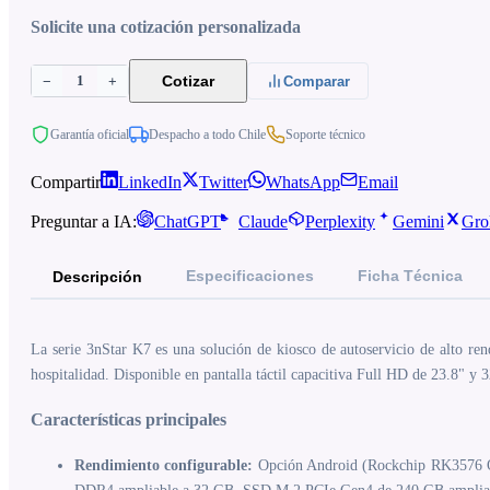
Solicite una cotización personalizada
1
Cotizar
−
+
Comparar
Garantía oficial
Despacho a todo Chile
Soporte técnico
Compartir
LinkedIn
Twitter
WhatsApp
Email
Preguntar a IA:
ChatGPT
Claude
Perplexity
Gemini
Gro
Especificaciones
Ficha Técnica
Descripción
La serie 3nStar K7 es una solución de kiosco de autoservicio de alto ren
hospitalidad. Disponible en pantalla táctil capacitiva Full HD de 23.8" y
Características principales
Rendimiento configurable:
Opción Android (Rockchip RK3576 Oc