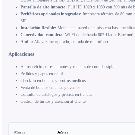
DDR4 ampliable a 32 GB, SSD M.2 PCIe Gen4 de 240 GB ampliab
Pantalla de alto impacto:
Full HD 1920 x 1080 con 300 nits de bril
Periféricos opcionales integrados:
Impresora térmica de 80 mm de 
MP.
Instalación flexible:
Montaje en pared o en piso con base metálica
Conectividad completa:
Wi-Fi doble banda 802.11ac + Bluetoot
Audio:
Altavoz incorporado, entrada de micrófono.
Aplicaciones
Autoservicio en restaurantes y cadenas de comida rápida
Pedidos y pagos en retail
Check-in en hoteles y centros médicos
Venta de boletos en cines y eventos
Consulta de catálogos y precios en tiendas
Gestión de turnos y atención al cliente
Marca
3nStar