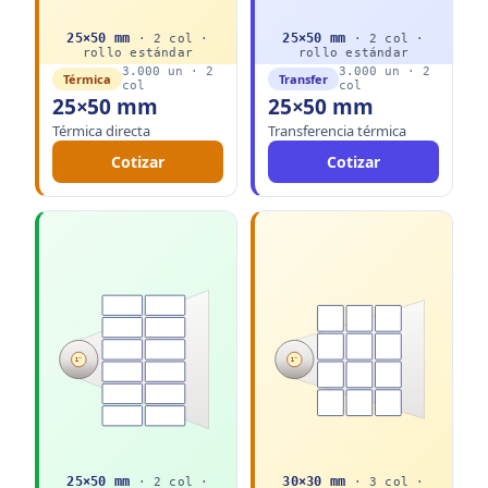
25
×
50
mm
25
×
50
mm
·
2
col ·
·
2
col ·
rollo
estándar
rollo
estándar
3.000
un ·
2
3.000
un ·
2
Térmica
Transfer
col
col
25×50 mm
25×50 mm
Térmica directa
Transferencia térmica
Cotizar
Cotizar
1"
1"
25
×
50
mm
30
×
30
mm
·
2
col ·
·
3
col ·