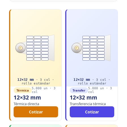
1"
1"
12
×
32
mm
12
×
32
mm
·
3
col ·
·
3
col ·
rollo
estándar
rollo
estándar
5.000
un ·
3
5.000
un ·
3
Térmica
Transfer
col
col
12×32 mm
12×32 mm
Térmica directa
Transferencia térmica
Cotizar
Cotizar