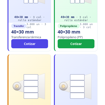
40
×
30
mm
40
×
30
mm
·
3
col ·
·
3
col ·
rollo
estándar
rollo
estándar
3.000
un ·
3
3.000
un
Transfer
Polipropileno
col
·
3
col
40×30 mm
40×30 mm
Transferencia térmica
Polipropileno (PP)
Cotizar
Cotizar
1"
1"