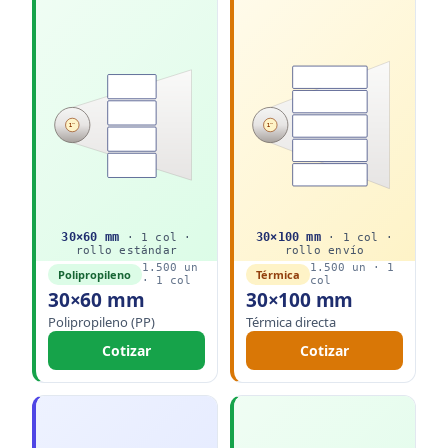
1"
1"
30
×
60
mm
30
×
100
mm
·
1
col ·
·
1
col ·
rollo
estándar
rollo
envío
1.500
un
1.500
un ·
1
Polipropileno
Térmica
·
1
col
col
30×60 mm
30×100 mm
Polipropileno (PP)
Térmica directa
Cotizar
Cotizar