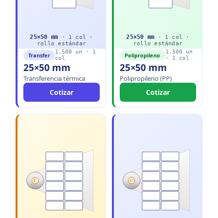
25
×
50
mm
25
×
50
mm
·
1
col ·
·
1
col ·
rollo
estándar
rollo
estándar
1.500
un ·
1
1.500
un
Transfer
Polipropileno
col
·
1
col
25×50 mm
25×50 mm
Transferencia térmica
Polipropileno (PP)
Cotizar
Cotizar
1"
1"