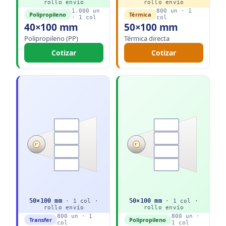
rollo
envío
rollo
envío
1.000
un
800
un ·
1
Polipropileno
Térmica
·
1
col
col
40×100 mm
50×100 mm
Polipropileno (PP)
Térmica directa
Cotizar
Cotizar
1"
1"
50
×
100
mm
50
×
100
mm
·
1
col ·
·
1
col ·
rollo
envío
rollo
envío
800
un ·
1
800
un ·
Transfer
Polipropileno
col
1
col