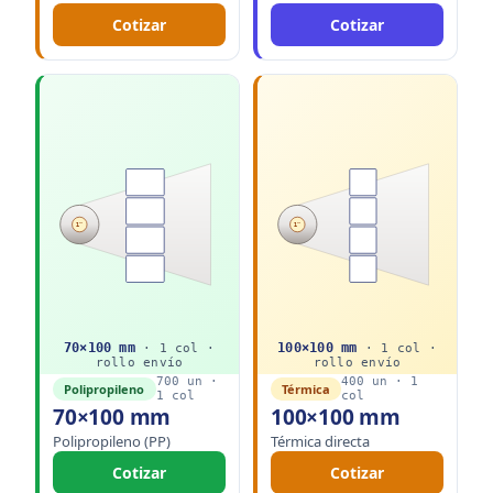
Cotizar
Cotizar
1"
1"
70
×
100
mm
100
×
100
mm
·
1
col ·
·
1
col ·
rollo
envío
rollo
envío
700
un ·
400
un ·
1
Polipropileno
Térmica
1
col
col
70×100 mm
100×100 mm
Polipropileno (PP)
Térmica directa
Cotizar
Cotizar