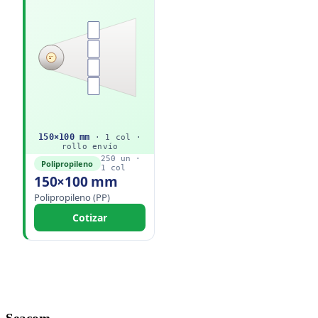
1"
150
×
100
mm
·
1
col ·
rollo
envío
250
un ·
Polipropileno
1
col
150×100 mm
Polipropileno (PP)
Cotizar