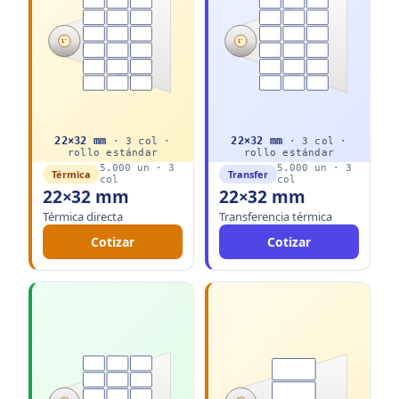
1"
1"
22
×
32
mm
22
×
32
mm
·
3
col ·
·
3
col ·
rollo
estándar
rollo
estándar
5.000
un ·
3
5.000
un ·
3
Térmica
Transfer
col
col
22×32 mm
22×32 mm
Térmica directa
Transferencia térmica
Cotizar
Cotizar