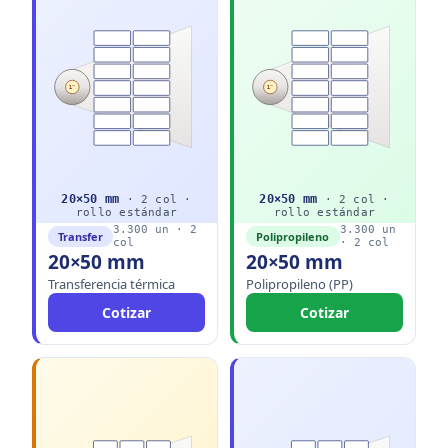
1"
1"
20
×
50
mm
20
×
50
mm
·
2
col ·
·
2
col ·
rollo
estándar
rollo
estándar
3.300
un ·
2
3.300
un
Transfer
Polipropileno
col
·
2
col
20×50 mm
20×50 mm
Transferencia térmica
Polipropileno (PP)
Cotizar
Cotizar