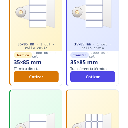
1"
1"
35
×
85
mm
35
×
85
mm
·
1
col ·
·
1
col ·
rollo
envío
rollo
envío
1.000
un ·
1
1.000
un ·
1
Térmica
Transfer
col
col
35×85 mm
35×85 mm
Térmica directa
Transferencia térmica
Cotizar
Cotizar