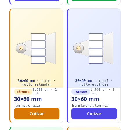
1"
1"
30
×
60
mm
30
×
60
mm
·
1
col ·
·
1
col ·
rollo
estándar
rollo
estándar
1.500
un ·
1
1.500
un ·
1
Térmica
Transfer
col
col
30×60 mm
30×60 mm
Térmica directa
Transferencia térmica
Cotizar
Cotizar