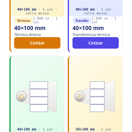
40
×
100
mm
40
×
100
mm
·
1
col ·
·
1
col ·
rollo
envío
rollo
envío
1.000
un ·
1
1.000
un ·
1
Térmica
Transfer
col
col
40×100 mm
40×100 mm
Térmica directa
Transferencia térmica
Cotizar
Cotizar
1"
1"
40
×
100
mm
50
×
100
mm
·
1
col ·
·
1
col ·