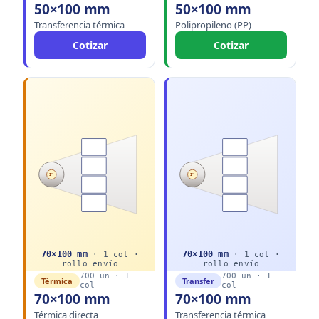
50×100 mm
50×100 mm
Transferencia térmica
Polipropileno (PP)
Cotizar
Cotizar
1"
1"
70
×
100
mm
70
×
100
mm
·
1
col ·
·
1
col ·
rollo
envío
rollo
envío
700
un ·
1
700
un ·
1
Térmica
Transfer
col
col
70×100 mm
70×100 mm
Térmica directa
Transferencia térmica