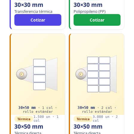
30×30 mm
30×30 mm
Transferencia térmica
Polipropileno (PP)
Cotizar
Cotizar
1"
1"
30
×
50
mm
30
×
50
mm
·
1
col ·
·
2
col ·
rollo
estándar
rollo
estándar
1.500
un ·
1
3.000
un ·
2
Térmica
Térmica
col
col
30×50 mm
30×50 mm
Térmica directa
Térmica directa