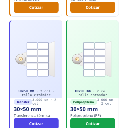
Cotizar
Cotizar
1"
1"
30
×
50
mm
30
×
50
mm
·
2
col ·
·
2
col ·
rollo
estándar
rollo
estándar
3.000
un ·
2
3.000
un
Transfer
Polipropileno
col
·
2
col
30×50 mm
30×50 mm
Transferencia térmica
Polipropileno (PP)
Cotizar
Cotizar