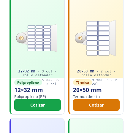
1"
1"
12
×
32
mm
20
×
50
mm
·
3
col ·
·
2
col ·
rollo
estándar
rollo
estándar
5.000
un
3.300
un ·
2
Polipropileno
Térmica
·
3
col
col
12×32 mm
20×50 mm
Polipropileno (PP)
Térmica directa
Cotizar
Cotizar