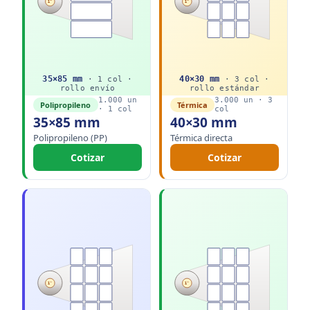
1"
1"
35
×
85
mm
40
×
30
mm
·
1
col ·
·
3
col ·
rollo
envío
rollo
estándar
1.000
un
3.000
un ·
3
Polipropileno
Térmica
·
1
col
col
35×85 mm
40×30 mm
Polipropileno (PP)
Térmica directa
Cotizar
Cotizar
1"
1"