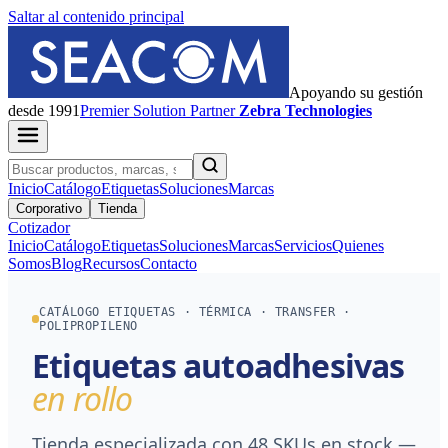
Saltar al contenido principal
Apoyando su gestión
desde 1991
Premier
Solution Partner
Zebra Technologies
Inicio
Catálogo
Etiquetas
Soluciones
Marcas
Corporativo
Tienda
Cotizador
Inicio
Catálogo
Etiquetas
Soluciones
Marcas
Servicios
Quienes
Somos
Blog
Recursos
Contacto
CATÁLOGO ETIQUETAS · TÉRMICA · TRANSFER ·
POLIPROPILENO
Etiquetas autoadhesivas
en rollo
Tienda especializada con 48 SKUs en stock —