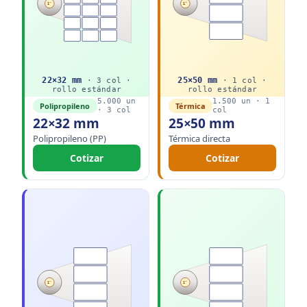
1"
1"
22
×
32
mm
25
×
50
mm
·
3
col ·
·
1
col ·
rollo
estándar
rollo
estándar
5.000
un
1.500
un ·
1
Polipropileno
Térmica
·
3
col
col
22×32 mm
25×50 mm
Polipropileno (PP)
Térmica directa
Cotizar
Cotizar
1"
1"