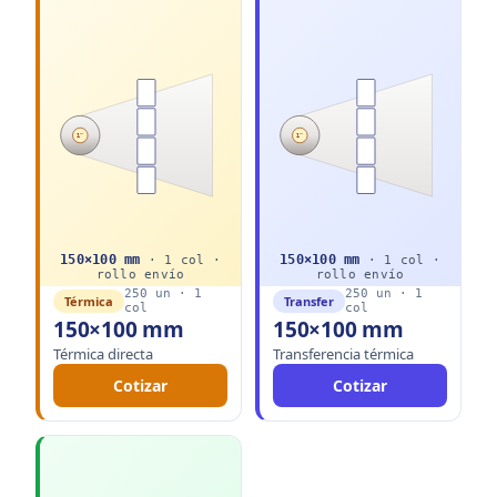
1"
1"
150
×
100
mm
150
×
100
mm
·
1
col ·
·
1
col ·
rollo
envío
rollo
envío
250
un ·
1
250
un ·
1
Térmica
Transfer
col
col
150×100 mm
150×100 mm
Térmica directa
Transferencia térmica
Cotizar
Cotizar