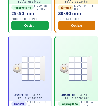
rollo
estándar
rollo
estándar
3.000
un
4.000
un ·
3
Polipropileno
Térmica
·
2
col
col
25×50 mm
30×30 mm
Polipropileno (PP)
Térmica directa
Cotizar
Cotizar
1"
1"
30
×
30
mm
30
×
30
mm
·
3
col ·
·
3
col ·
rollo
estándar
rollo
estándar
4.000
un ·
3
4.000
un
Transfer
Polipropileno
col
·
3
col