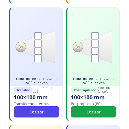
1"
1"
100
×
100
mm
100
×
100
mm
·
1
col ·
·
1
col ·
rollo
envío
rollo
envío
400
un ·
1
400
un ·
Transfer
Polipropileno
col
1
col
100×100 mm
100×100 mm
Transferencia térmica
Polipropileno (PP)
Cotizar
Cotizar