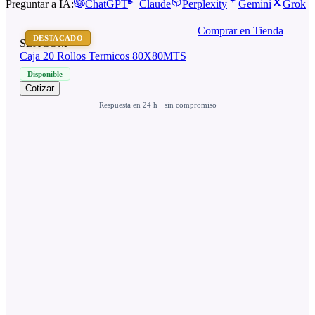
Preguntar a IA:
ChatGPT
Claude
Perplexity
Gemini
Grok
Comprar en Tienda
DESTACADO
SEACOM
Caja 20 Rollos Termicos 80X80MTS
Disponible
Cotizar
Respuesta en 24 h · sin compromiso