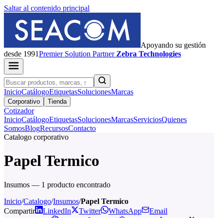
Saltar al contenido principal
Apoyando su gestión
desde 1991
Premier
Solution Partner
Zebra Technologies
Inicio
Catálogo
Etiquetas
Soluciones
Marcas
Corporativo
Tienda
Cotizador
Inicio
Catálogo
Etiquetas
Soluciones
Marcas
Servicios
Quienes
Somos
Blog
Recursos
Contacto
Catalogo corporativo
Papel Termico
Insumos — 1 producto encontrado
Inicio
/
Catalogo
/
Insumos
/
Papel Termico
Compartir
LinkedIn
Twitter
WhatsApp
Email