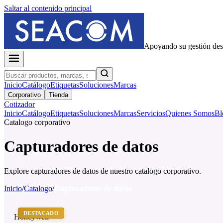
Saltar al contenido principal
Apoyando su gestión de
Inicio
Catálogo
Etiquetas
Soluciones
Marcas
Corporativo
Tienda
Cotizador
Inicio
Catálogo
Etiquetas
Soluciones
Marcas
Servicios
Quienes Somos
Bl
Catalogo corporativo
Capturadores de datos
Explore capturadores de datos de nuestro catalogo corporativo.
Inicio
/
Catalogo
/
Capturadores de datos
DESTACADO
Honeywell