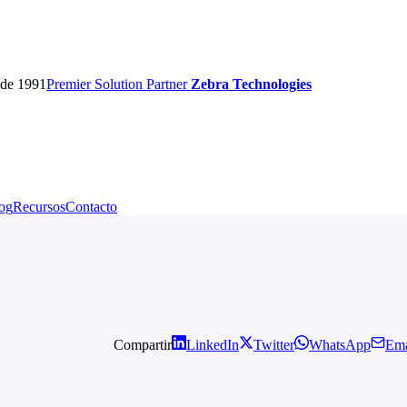
sde 1991
Premier
Solution Partner
Zebra Technologies
og
Recursos
Contacto
Compartir
LinkedIn
Twitter
WhatsApp
Ema