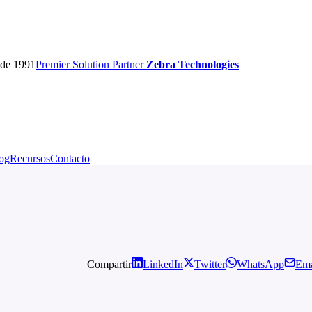
sde 1991
Premier
Solution Partner
Zebra Technologies
og
Recursos
Contacto
Compartir
LinkedIn
Twitter
WhatsApp
Ema