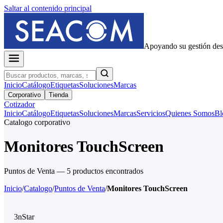
Saltar al contenido principal
Apoyando su gestión de
Inicio
Catálogo
Etiquetas
Soluciones
Marcas
Corporativo
Tienda
Cotizador
Inicio
Catálogo
Etiquetas
Soluciones
Marcas
Servicios
Quienes Somos
Bl
Catalogo corporativo
Monitores TouchScreen
Puntos de Venta — 5 productos encontrados
Inicio
/
Catalogo
/
Puntos de Venta
/
Monitores TouchScreen
3nStar