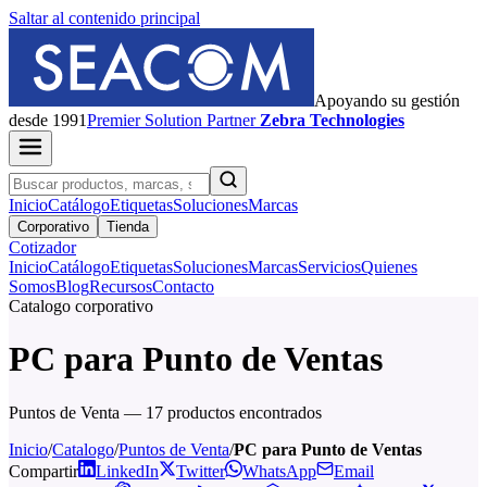
Saltar al contenido principal
Apoyando su gestión
desde 1991
Premier
Solution Partner
Zebra Technologies
Inicio
Catálogo
Etiquetas
Soluciones
Marcas
Corporativo
Tienda
Cotizador
Inicio
Catálogo
Etiquetas
Soluciones
Marcas
Servicios
Quienes
Somos
Blog
Recursos
Contacto
Catalogo corporativo
PC para Punto de Ventas
Puntos de Venta — 17 productos encontrados
Inicio
/
Catalogo
/
Puntos de Venta
/
PC para Punto de Ventas
Compartir
LinkedIn
Twitter
WhatsApp
Email