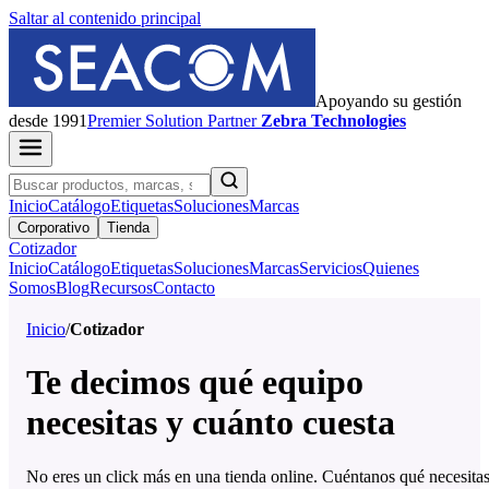
Saltar al contenido principal
Apoyando su gestión
desde 1991
Premier
Solution Partner
Zebra Technologies
Inicio
Catálogo
Etiquetas
Soluciones
Marcas
Corporativo
Tienda
Cotizador
Inicio
Catálogo
Etiquetas
Soluciones
Marcas
Servicios
Quienes
Somos
Blog
Recursos
Contacto
Inicio
/
Cotizador
Te decimos qué equipo
necesitas y cuánto cuesta
No eres un click más en una tienda online. Cuéntanos qué necesita