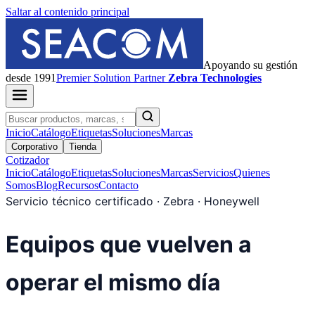
Saltar al contenido principal
Apoyando su gestión
desde 1991
Premier
Solution Partner
Zebra Technologies
Inicio
Catálogo
Etiquetas
Soluciones
Marcas
Corporativo
Tienda
Cotizador
Inicio
Catálogo
Etiquetas
Soluciones
Marcas
Servicios
Quienes
Somos
Blog
Recursos
Contacto
Servicio técnico certificado · Zebra · Honeywell
Equipos que vuelven a
operar el mismo día