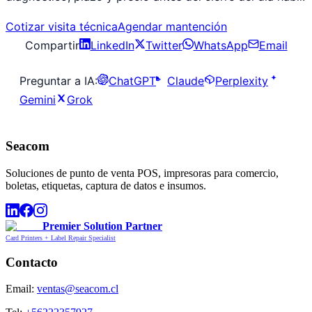
Cotizar visita técnica
Agendar mantención
Compartir
LinkedIn
Twitter
WhatsApp
Email
Preguntar a IA:
ChatGPT
Claude
Perplexity
Gemini
Grok
Seacom
Soluciones de punto de venta POS, impresoras para comercio,
boletas, etiquetas, captura de datos e insumos.
Premier Solution Partner
Card Printers + Label Repair Specialist
Contacto
Email:
ventas@seacom.cl