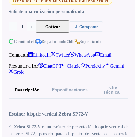
VENDIDO POR PREMIER SOLUTION PARTNER ZEBRA
Solicite una cotización personalizada
1
Cotizar
−
+
Comparar
Garantía oficial
Despacho a todo Chile
Soporte técnico
Compartir
LinkedIn
Twitter
WhatsApp
Email
Preguntar a IA:
ChatGPT
Claude
Perplexity
Gemini
Grok
Ficha
Especificaciones
Descripción
Técnica
Escáner bioptic vertical Zebra SP72-V
El
Zebra SP72-V
es un escáner de presentación
bioptic vertical
de
la serie SP72, pensado para el punto de venta del comercio