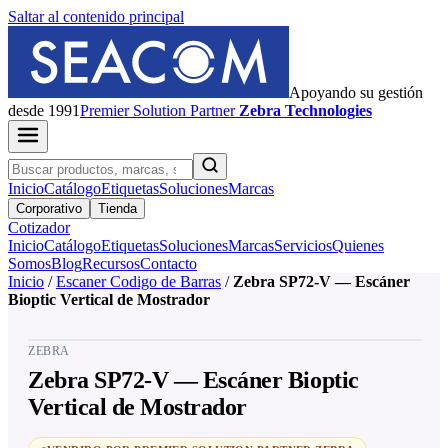
Saltar al contenido principal
Apoyando su gestión
desde 1991
Premier
Solution Partner
Zebra Technologies
Inicio
Catálogo
Etiquetas
Soluciones
Marcas
Corporativo
Tienda
Cotizador
Inicio
Catálogo
Etiquetas
Soluciones
Marcas
Servicios
Quienes
Somos
Blog
Recursos
Contacto
Inicio
/
Escaner Codigo de Barras
/
Zebra SP72-V — Escáner
Bioptic Vertical de Mostrador
ZEBRA
Zebra SP72-V — Escáner Bioptic
Vertical de Mostrador