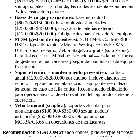
($8.000-$15.000), correa de mano ($10.000- $20.000). No
son opcionales — sin funda, las caidas accidentales aumentan
3x los costos de reparacion.
Bases de carga y cargadores:
base individual
($80.000-$150.000), base multi-slot 4 unidades
($250.000-$450.000), cargador de baterías externo
($120.000-$200.000). Obligatorios para flotas de 5+ equipos.
MDM (gestión de dispositivos):
SOTI MobiControl ~$30
USD/ dispositivo/anio, VMware Workspace ONE ~$45
USD/dispositivo/anio, Zebra StageNow gratis (solo Zebra).
Para flotas de 10+, MDM no es opcional — es la unica forma
de gestionar actualizaciones y seguridad sin tocar cada equipo
fisicamente.
Soporte técnico + mantenimiento preventivo:
contrato
anual $120.000-$280.000 por equipo, incluye diagnostico
remoto + reparacion en laboratorio + equipo de reemplazo
temporal en caso de falla critica. Recomendado obligatorio
para operaciones donde el downtime del capturador detiene la
operación.
Vehicle mount (si aplica):
soporte vehicular para
montacargas ($180.000-$350.000 segun modelo) +
instalación ($50.000-$80.000). Obligatorio para
MC33X/CK65 en operaciones de montacargas.
Recomendacion SEACOM:
cuando cotices, pide siempre el “costo