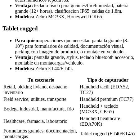
Ventaja:
teclado físico para guantes/frio/humedad, batería
grande (12+ horas), clasificacion IP65, caidas de 1.8m.
Modelos:
Zebra MC33X, Honeywell CK65.
Tablet rugged
Para quien:
operaciones que necesitan pantalla grande (8-
10") para formularios de calidad, documentación visual,
picking con imagen de producto, o montaje en vehiculo.
Ventaja:
pantalla grande, stylus, teclado bluetooth accesorio,
montable en montacargas/vehiculo.
Modelos:
Zebra ET40/ET45.
Tu escenario
Tipo de capturador
Retail, picking liviano, despacho,
Handheld tactil (EDA52,
inventario
TC27)
Field service, utilities, transporte
Handheld premium (TC77)
Handheld + teclado
Bodega industrial, manufactura, frio
(MC33X, CK65)
Handheld healthcare
Healthcare, farmacia, laboratorio
(EDA70K)
Formularios grandes, documentación,
Tablet rugged (ET40/ET45)
montacargas