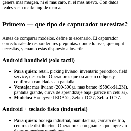
genera mas margen, ni el mas caro, ni el mas nuevo. Con datos
reales y sin marketing de marca.
Primero — que tipo de capturador necesitas?
Antes de comparar modelos, define tu escenario. El capturador
correcto sale de responder tres preguntas: donde lo usas, que input
necesitas, y cuanto estas dispuesto a invertir.
Android handheld (solo tactil)
Para quien:
retail, picking liviano, inventario periodico, field
service, despacho. Operadores que escanean códigos y
confirman cantidades en pantalla.
Ventaja:
mas liviano (200-300g), mas barato ($580k-$1.2M),
pantalla grande, curva de aprendizaje baja (parece un celular).
Modelos:
Honeywell EDA52, Zebra TC27, Zebra TC77.
Android + teclado físico (industrial)
Para quien:
bodega industrial, manufactura, camara de frio,
centros de distribucion. Operadores con guantes que ingresan
datos numericos repetitivos.