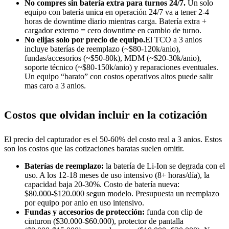
No compres sin batería extra para turnos 24/7.
Un solo
equipo con batería unica en operación 24/7 va a tener 2-4
horas de downtime diario mientras carga. Batería extra +
cargador externo = cero downtime en cambio de turno.
No elijas solo por precio de equipo.
El TCO a 3 anios
incluye baterías de reemplazo (~$80-120k/anio),
fundas/accesorios (~$50-80k), MDM (~$20-30k/anio),
soporte técnico (~$80-150k/anio) y reparaciones eventuales.
Un equipo “barato” con costos operativos altos puede salir
mas caro a 3 anios.
Costos que olvidan incluir en la cotización
El precio del capturador es el 50-60% del costo real a 3 anios. Estos
son los costos que las cotizaciones baratas suelen omitir.
Baterías de reemplazo:
la batería de Li-Ion se degrada con el
uso. A los 12-18 meses de uso intensivo (8+ horas/día), la
capacidad baja 20-30%. Costo de batería nueva:
$80.000-$120.000 segun modelo. Presupuesta un reemplazo
por equipo por anio en uso intensivo.
Fundas y accesorios de protección:
funda con clip de
cinturon ($30.000-$60.000), protector de pantalla