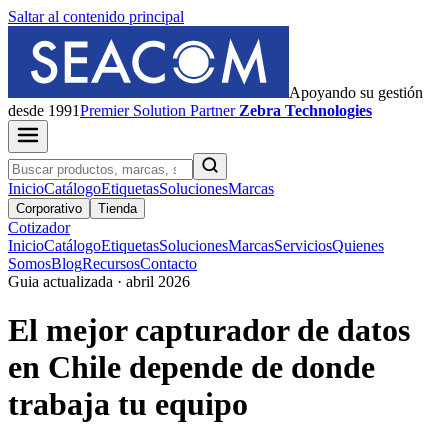
Saltar al contenido principal
Apoyando su gestión
desde 1991
Premier
Solution Partner
Zebra Technologies
Inicio
Catálogo
Etiquetas
Soluciones
Marcas
Corporativo
Tienda
Cotizador
Inicio
Catálogo
Etiquetas
Soluciones
Marcas
Servicios
Quienes
Somos
Blog
Recursos
Contacto
Guia actualizada · abril 2026
El mejor capturador de datos
en Chile depende de donde
trabaja tu equipo