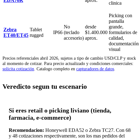
EDA70K
aprox.
clinica
Picking con
pantalla
No
desde
grande,
Zebra
Tablet
IP66
(teclado
$1.400.000
formularios de
ET40/ET45
rugged
accesorio)
aprox.
calidad,
documentación
visual
Precios referenciales abril 2026, sujetos a tipo de cambio USD/CLP y stock
al momento de cotizar. Para precio actualizado y condiciones comerciales:
solicita cotización
. Catalogo completo en
capturadores de datos
.
Veredicto segun tu escenario
Si eres retail o picking liviano (tienda,
farmacia, e-commerce)
Recomendacion:
Honeywell EDA52 o Zebra TC27. Con 68
y 48 cotizaciones respectivamente, son los mas pedidos del