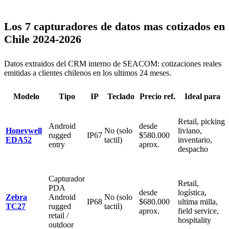
Los 7 capturadores de datos mas cotizados en
Chile 2024-2026
Datos extraidos del CRM interno de SEACOM: cotizaciones reales
emitidas a clientes chilenos en los ultimos 24 meses.
Modelo
Tipo
IP
Teclado
Precio ref.
Ideal para
Retail, picking
Android
desde
Honeywell
No (solo
liviano,
rugged
IP67
$580.000
EDA52
tactil)
inventario,
entry
aprox.
despacho
Capturador
Retail,
PDA
desde
logística,
Zebra
Android
No (solo
IP68
$680.000
ultima milla,
TC27
rugged
tactil)
aprox.
field service,
retail /
hospitality
outdoor