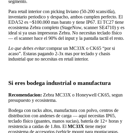
segmento.
Para retail interior con picking liviano (50-200 scans/día),
inventario periodico y despacho, ambos cumplen perfecto. El
EDA52 es ~$100.000 mas barato y tiene IP67. El TC27 tiene
ecosistema Zebra completo (StageNow, scanner SE4710) y es
ideal si ya usas impresoras Zebra. No necesitas teclado físico
— el scanner hace el 90% del input y la pantalla tactil el resto.
Lo que debes evitar:
comprar un MC33X o CK65 “por si
acaso”. Estaras pagando 2-3x mas por teclado y chasis
industrial que no necesitas en retail interior.
Si eres bodega industrial o manufactura
Recomendacion:
Zebra MC33X o Honeywell CK65, segun
presupuesto y ecosistema.
Bodega con racks altos, manufactura con polvo, centros de
distribucion con andenes de carga — aquí necesitas IP65,
teclado físico (guantes, manos sucias), batería de 12+ horas y
resistencia a caidas de 1.8m. El
MC33X
tiene mejor
ecosistema de accesorios (vehicle mount para montacargas,