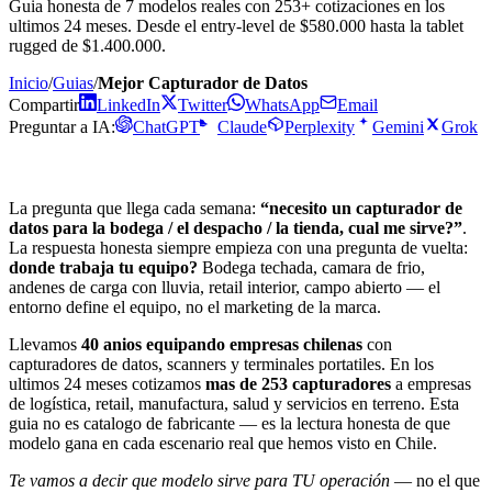
Guia honesta de 7 modelos reales con 253+ cotizaciones en los
ultimos 24 meses. Desde el entry-level de $580.000 hasta la tablet
rugged de $1.400.000.
Inicio
/
Guias
/
Mejor Capturador de Datos
Compartir
LinkedIn
Twitter
WhatsApp
Email
Preguntar a IA:
ChatGPT
Claude
Perplexity
Gemini
Grok
La pregunta que llega cada semana:
“necesito un capturador de
datos para la bodega / el despacho / la tienda, cual me sirve?”
.
La respuesta honesta siempre empieza con una pregunta de vuelta:
donde trabaja tu equipo?
Bodega techada, camara de frio,
andenes de carga con lluvia, retail interior, campo abierto — el
entorno define el equipo, no el marketing de la marca.
Llevamos
40 anios equipando empresas chilenas
con
capturadores de datos, scanners y terminales portatiles. En los
ultimos 24 meses cotizamos
mas de 253 capturadores
a empresas
de logística, retail, manufactura, salud y servicios en terreno. Esta
guia no es catalogo de fabricante — es la lectura honesta de que
modelo gana en cada escenario real que hemos visto en Chile.
Te vamos a decir que modelo sirve para TU operación
— no el que