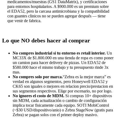
medicamentos/muestras (GS1 DataMatrix), y certificaciones
para entornos hospitalarios. A $900.000 es un premium sobre
el EDA52, pero la carcasa antimicrobiana y la compatibilidad
con guantes clinicos no se pueden agregar después — tiene
que venir de fabrica.
Lo que NO debes hacer al comprar
No compres industrial si tu entorno es retail interior.
Un
MC33X de $1.800.000 en una tienda de ropa es como poner
un camion para hacer delivery de pizzas. Un EDA52 de
$580.000 hace el mismo trabajo y tu presupuesto rinde 3x
mas.
No compres solo por marca.
“Zebra es la mejor marca” es
verdad en algunos segmentos, pero Honeywell EDA52 y
CK65 son iguales o mejores en relacion precio/prestacion en
sus segmentos respectivos. Elige por escenario, no por logo.
No ignores el costo de MDM.
Si compras 10+ dispositivos
sin MDM, cada actualización o cambio de configuración
implica tocar fisicamente cada equipo. SOTI MobiControl
(~$30 USD/dispositivo/anio) o Zebra StageNow (gratis para
Zebra) se pagan solos con el primer deploy masivo.