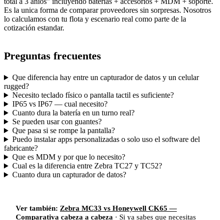
total a 3 anios” incluyendo baterías + accesorios + MDM + soporte.
Es la unica forma de comparar proveedores sin sorpresas. Nosotros
lo calculamos con tu flota y escenario real como parte de la
cotización estandar.
Preguntas frecuentes
Que diferencia hay entre un capturador de datos y un celular
rugged?
Necesito teclado físico o pantalla tactil es suficiente?
IP65 vs IP67 — cual necesito?
Cuanto dura la batería en un turno real?
Se pueden usar con guantes?
Que pasa si se rompe la pantalla?
Puedo instalar apps personalizadas o solo uso el software del
fabricante?
Que es MDM y por que lo necesito?
Cual es la diferencia entre Zebra TC27 y TC52?
Cuanto dura un capturador de datos?
Ver también:
Zebra MC33 vs Honeywell CK65 —
Comparativa cabeza a cabeza
· Si ya sabes que necesitas