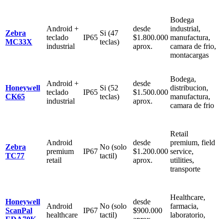
Bodega
Android +
desde
industrial,
Zebra
Si (47
teclado
IP65
$1.800.000
manufactura,
MC33X
teclas)
industrial
aprox.
camara de frio,
montacargas
Bodega,
Android +
desde
Honeywell
Si (52
distribucion,
teclado
IP65
$1.500.000
CK65
teclas)
manufactura,
industrial
aprox.
camara de frio
Retail
Android
desde
premium, field
Zebra
No (solo
premium
IP67
$1.200.000
service,
TC77
tactil)
retail
aprox.
utilities,
transporte
Healthcare,
Honeywell
desde
Android
No (solo
farmacia,
ScanPal
IP67
$900.000
healthcare
tactil)
laboratorio,