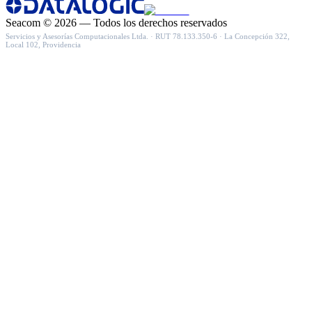
Seacom
©
2026
— Todos los derechos reservados
Servicios y Asesorías Computacionales Ltda.
· RUT
78.133.350-6
·
La Concepción 322,
Local 102, Providencia