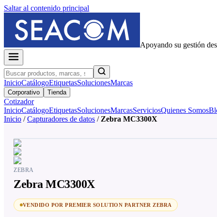
Saltar al contenido principal
Apoyando su gestión de
Inicio
Catálogo
Etiquetas
Soluciones
Marcas
Corporativo
Tienda
Cotizador
Inicio
Catálogo
Etiquetas
Soluciones
Marcas
Servicios
Quienes Somos
Bl
Inicio
/
Capturadores de datos
/
Zebra MC3300X
ZEBRA
Zebra MC3300X
VENDIDO POR PREMIER SOLUTION PARTNER ZEBRA