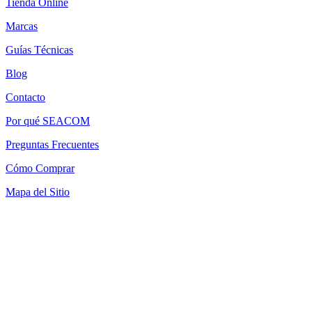
Tienda Online
Marcas
Guías Técnicas
Blog
Contacto
Por qué SEACOM
Preguntas Frecuentes
Cómo Comprar
Mapa del Sitio
Términos y Condiciones
Política de Devoluciones
Política de Cookies
SEACOM Chile — Presentación Corporativa 2026