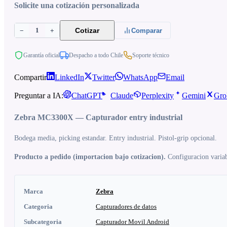
Solicite una cotización personalizada
1
Cotizar
−
+
Comparar
Garantía oficial
Despacho a todo Chile
Soporte técnico
Compartir
LinkedIn
Twitter
WhatsApp
Email
Preguntar a IA:
ChatGPT
Claude
Perplexity
Gemini
Gro
Zebra MC3300X — Capturador entry industrial
Bodega media, picking estandar. Entry industrial. Pistol-grip opcional.
Producto a pedido (importacion bajo cotizacion).
Configuracion variabl
Marca
Zebra
Categoria
Capturadores de datos
Subcategoria
Capturador Movil Android