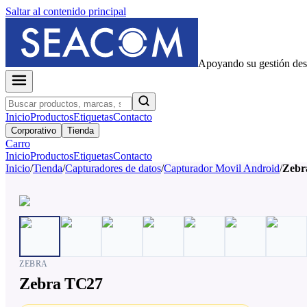
Saltar al contenido principal
Apoyando su gestión de
Inicio
Productos
Etiquetas
Contacto
Corporativo
Tienda
Carro
Inicio
Productos
Etiquetas
Contacto
Inicio
/
Tienda
/
Capturadores de datos
/
Capturador Movil Android
/
Zebr
ZEBRA
Zebra TC27