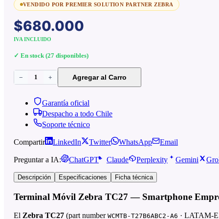
VENDIDO POR PREMIER SOLUTION PARTNER ZEBRA
$680.000
IVA INCLUIDO
✓ En stock (27 disponibles)
1
Agregar al Carro
−
+
Garantía oficial
Despacho a todo Chile
Soporte técnico
Compartir
LinkedIn
Twitter
WhatsApp
Email
Preguntar a IA:
ChatGPT
Claude
Perplexity
Gemini
Gro
Descripción
Especificaciones
Ficha técnica
Terminal Móvil Zebra TC27 — Smartphone Empres
El
Zebra TC27
(part number
· LATAM-ES · 
WCMTB-T27B6ABC2-A6