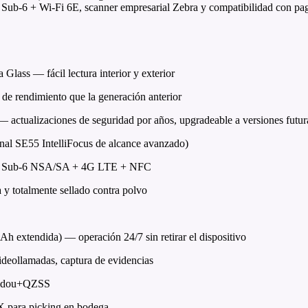
ub-6 + Wi-Fi 6E, scanner empresarial Zebra y compatibilidad con pago
Glass — fácil lectura interior y exterior
 rendimiento que la generación anterior
tualizaciones de seguridad por años, upgradeable a versiones futur
nal SE55 IntelliFocus de alcance avanzado)
5G Sub-6 NSA/SA + 4G LTE + NFC
 y totalmente sellado contra polvo
h extendida) — operación 24/7 sin retirar el dispositivo
deollamadas, captura de evidencias
idou+QZSS
X para picking en bodega