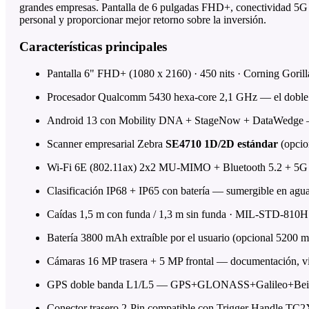
grandes empresas. Pantalla de 6 pulgadas FHD+, conectividad 5G S
personal y proporcionar mejor retorno sobre la inversión.
Características principales
Pantalla 6" FHD+ (1080 x 2160) · 450 nits · Corning Gorilla 
Procesador Qualcomm 5430 hexa-core 2,1 GHz — el doble de
Android 13 con Mobility DNA + StageNow + DataWedge — ac
Scanner empresarial Zebra
SE4710 1D/2D estándar
(opcio
Wi-Fi 6E (802.11ax) 2x2 MU-MIMO + Bluetooth 5.2 + 
Clasificación IP68 + IP65 con batería — sumergible en agua
Caídas 1,5 m con funda / 1,3 m sin funda · MIL-STD-810H
Batería 3800 mAh extraíble por el usuario (opcional 5200 mA
Cámaras 16 MP trasera + 5 MP frontal — documentación, vi
GPS doble banda L1/L5 — GPS+GLONASS+Galileo+Be
Conector trasero 2-Pin compatible con Trigger Handle TC2