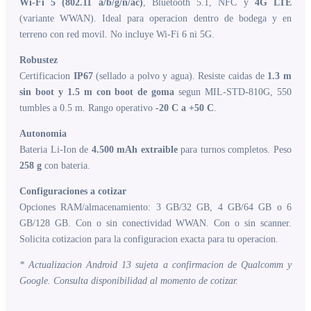
Wi-Fi 5 (802.11 a/b/g/n/ac)
, Bluetooth 5.1, NFC y
4G LTE
(variante WWAN). Ideal para operacion dentro de bodega y en
terreno con red movil. No incluye Wi-Fi 6 ni 5G.
Robustez
Certificacion
IP67
(sellado a polvo y agua). Resiste caidas de
1.3 m
sin boot y 1.5 m con boot de goma
segun MIL-STD-810G, 550
tumbles a 0.5 m. Rango operativo
-20 C a +50 C
.
Autonomia
Bateria Li-Ion de
4.500 mAh extraible
para turnos completos. Peso
258 g
con bateria.
Configuraciones a cotizar
Opciones RAM/almacenamiento: 3 GB/32 GB, 4 GB/64 GB o 6
GB/128 GB. Con o sin conectividad WWAN. Con o sin scanner.
Solicita cotizacion para la configuracion exacta para tu operacion.
* Actualizacion Android 13 sujeta a confirmacion de Qualcomm y
Google. Consulta disponibilidad al momento de cotizar.