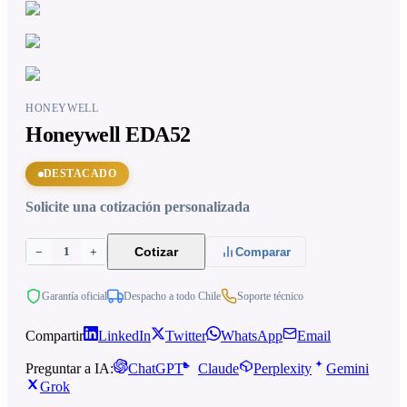
HONEYWELL
Honeywell EDA52
DESTACADO
Solicite una cotización personalizada
1
Cotizar
−
+
Comparar
Garantía oficial
Despacho a todo Chile
Soporte técnico
Compartir
LinkedIn
Twitter
WhatsApp
Email
Preguntar a IA:
ChatGPT
Claude
Perplexity
Gemini
Grok