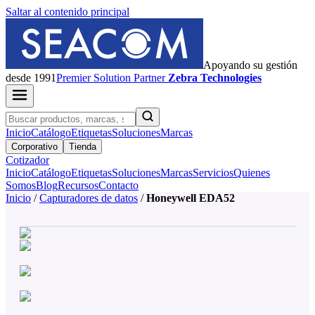
Saltar al contenido principal
Apoyando su gestión
desde 1991
Premier
Solution Partner
Zebra Technologies
Inicio
Catálogo
Etiquetas
Soluciones
Marcas
Corporativo
Tienda
Cotizador
Inicio
Catálogo
Etiquetas
Soluciones
Marcas
Servicios
Quienes
Somos
Blog
Recursos
Contacto
Inicio
/
Capturadores de datos
/
Honeywell EDA52