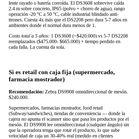
lente rayado o batería corroída. El DS3608 sobrevive caída
2.4 m sobre concreto, IP65 (polvo + chorro de agua), rango
operación -20 °C a 50 °C, cable industrial blindado anti-
tirones. Cuesta 4x más que el DS2208 pero dura 5-7 años en
ambientes donde el normal dura menos de 1.
Costo total a 5 años:
1 DS3608 (~$420.000) vs 5-7 DS2208
reemplazados ($475.000- $665.000) + tiempo perdido en
cada falla. La cuenta da sola.
Si es retail con caja fija (supermercado,
farmacia mostrador)
Recomendación:
Zebra DS9908 omnidireccional de mesón.
$240.000.
Supermercados, farmacias mostrador, food retail
(Subway/sandwiches), tiendas de conveniencia — donde la
cajera no apunta el scanner sino que pasa los productos por el
mesón. El DS9908 lee omnidireccional (cualquier ángulo) sin
que la operadora tenga que rotar el producto, lo que sube
velocidad de caja un 30-40% real (medido en clientes