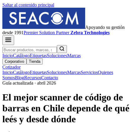
Saltar al contenido principal
Apoyando su gestión
desde 1991
Premier
Solution Partner
Zebra Technologies
Inicio
Catálogo
Etiquetas
Soluciones
Marcas
Corporativo
Tienda
Cotizador
Inicio
Catálogo
Etiquetas
Soluciones
Marcas
Servicios
Quienes
Somos
Blog
Recursos
Contacto
Guía actualizada · abril 2026
El mejor scanner de código de
barras en Chile depende de qué
leés y desde dónde