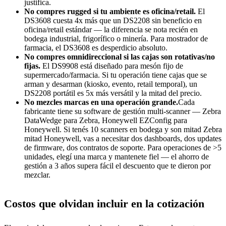
justifica.
No compres rugged si tu ambiente es oficina/retail.
El
DS3608 cuesta 4x más que un DS2208 sin beneficio en
oficina/retail estándar — la diferencia se nota recién en
bodega industrial, frigorífico o minería. Para mostrador de
farmacia, el DS3608 es desperdicio absoluto.
No compres omnidireccional si las cajas son rotativas/no
fijas.
El DS9908 está diseñado para mesón fijo de
supermercado/farmacia. Si tu operación tiene cajas que se
arman y desarman (kiosko, evento, retail temporal), un
DS2208 portátil es 5x más versátil y la mitad del precio.
No mezcles marcas en una operación grande.
Cada
fabricante tiene su software de gestión multi-scanner — Zebra
DataWedge para Zebra, Honeywell EZConfig para
Honeywell. Si tenés 10 scanners en bodega y son mitad Zebra
mitad Honeywell, vas a necesitar dos dashboards, dos updates
de firmware, dos contratos de soporte. Para operaciones de >5
unidades, elegí una marca y mantenete fiel — el ahorro de
gestión a 3 años supera fácil el descuento que te dieron por
mezclar.
Costos que olvidan incluir en la cotización