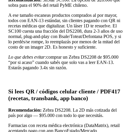
sobra para el 90% del retail PyME chileno.
A ese tamaño escaneas productos comprados al por mayor,
todos con EAN-13 estándar, sin clientes pagando con QR ni
recetas médicas que digitalizar. Un láser 1D te resuelve. El
SC100 cuesta una fracción del DS2208, dura 2-3 años de uso
normal, plug-and-play con Bsale/Toteat/Defontana POS, y si
lo perdés/se rompe, lo reemplazás por menos de la mitad del
costo de un imager 2D. Es honesto y suficiente.
Lo que debes evitar:
comprar un Zebra DS2208 de $95.000
“por si acaso” cuando sabés que solo vas a leer EAN-13.
Estarás pagando 3.4x sin razón.
Si lees QR / códigos celular cliente / PDF417
(recetas, transbank, app banco)
Recomendación:
Zebra DS2208. La 2D más cotizada del
país por algo — $95.000 con todo lo que necesitás.
Farmacias con receta médica electrónica (DataMatrix), retail
aceptando pago con app BancoEstado/Mercado