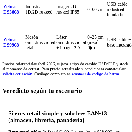
USB cable
Zebra
Industrial
Imager 2D
0–60 cm
industrial
DS3608
1D/2D rugged
rugged IP65
blindado
Mesón
Láser
0–25 cm
Zebra
USB cable +
omnidireccional
omnidireccional
(mesón
DS9908
base integrad
retail
+ imager 2D
fijo)
Precios referenciales abril 2026, sujetos a tipo de cambio USD/CLP y stock
al momento de cotizar. Para precio actualizado y condiciones comerciales:
solicita cotización
. Catálogo completo en
scanners de código de barras
.
Veredicto según tu escenario
Si eres retail simple y solo lees EAN-13
(almacén, librería, panadería)
Recomendación:
3nStar SC100. La opción de $28.000 que