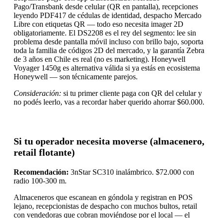
Pago/Transbank desde celular (QR en pantalla), recepciones
leyendo PDF417 de cédulas de identidad, despacho Mercado
Libre con etiquetas QR — todo eso necesita imager 2D
obligatoriamente. El DS2208 es el rey del segmento: lee sin
problema desde pantalla móvil incluso con brillo bajo, soporta
toda la familia de códigos 2D del mercado, y la garantía Zebra
de 3 años en Chile es real (no es marketing). Honeywell
Voyager 1450g es alternativa válida si ya estás en ecosistema
Honeywell — son técnicamente parejos.
Consideración:
si tu primer cliente paga con QR del celular y
no podés leerlo, vas a recordar haber querido ahorrar $60.000.
Si tu operador necesita moverse (almacenero,
retail flotante)
Recomendación:
3nStar SC310 inalámbrico. $72.000 con
radio 100-300 m.
Almaceneros que escanean en góndola y registran en POS
lejano, recepcionistas de despacho con muchos bultos, retail
con vendedoras que cobran moviéndose por el local — el