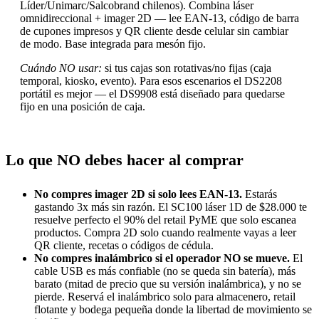
Líder/Unimarc/Salcobrand chilenos). Combina láser
omnidireccional + imager 2D — lee EAN-13, código de barra
de cupones impresos y QR cliente desde celular sin cambiar
de modo. Base integrada para mesón fijo.
Cuándo NO usar:
si tus cajas son rotativas/no fijas (caja
temporal, kiosko, evento). Para esos escenarios el DS2208
portátil es mejor — el DS9908 está diseñado para quedarse
fijo en una posición de caja.
Lo que NO debes hacer al comprar
No compres imager 2D si solo lees EAN-13.
Estarás
gastando 3x más sin razón. El SC100 láser 1D de $28.000 te
resuelve perfecto el 90% del retail PyME que solo escanea
productos. Compra 2D solo cuando realmente vayas a leer
QR cliente, recetas o códigos de cédula.
No compres inalámbrico si el operador NO se mueve.
El
cable USB es más confiable (no se queda sin batería), más
barato (mitad de precio que su versión inalámbrica), y no se
pierde. Reservá el inalámbrico solo para almacenero, retail
flotante y bodega pequeña donde la libertad de movimiento se