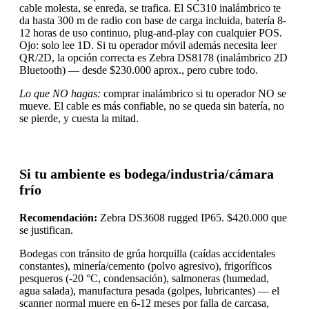
cable molesta, se enreda, se trafica. El SC310 inalámbrico te
da hasta 300 m de radio con base de carga incluida, batería 8-
12 horas de uso continuo, plug-and-play con cualquier POS.
Ojo: solo lee 1D. Si tu operador móvil además necesita leer
QR/2D, la opción correcta es Zebra DS8178 (inalámbrico 2D
Bluetooth) — desde $230.000 aprox., pero cubre todo.
Lo que NO hagas:
comprar inalámbrico si tu operador NO se
mueve. El cable es más confiable, no se queda sin batería, no
se pierde, y cuesta la mitad.
Si tu ambiente es bodega/industria/cámara
frío
Recomendación:
Zebra DS3608 rugged IP65. $420.000 que
se justifican.
Bodegas con tránsito de grúa horquilla (caídas accidentales
constantes), minería/cemento (polvo agresivo), frigoríficos
pesqueros (-20 °C, condensación), salmoneras (humedad,
agua salada), manufactura pesada (golpes, lubricantes) — el
scanner normal muere en 6-12 meses por falla de carcasa,