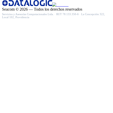
Seacom
©
2026
— Todos los derechos reservados
Servicios y Asesorías Computacionales Ltda.
· RUT
78.133.350-6
·
La Concepción 322,
Local 102, Providencia