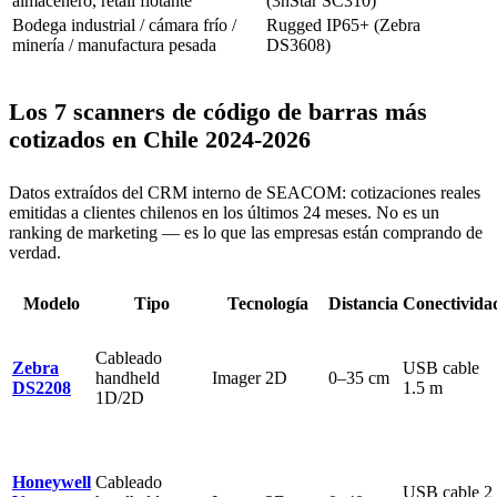
almacenero, retail flotante
(3nStar SC310)
Bodega industrial / cámara frío /
Rugged IP65+ (Zebra
minería / manufactura pesada
DS3608)
Los 7 scanners de código de barras más
cotizados en Chile 2024-2026
Datos extraídos del CRM interno de SEACOM: cotizaciones reales
emitidas a clientes chilenos en los últimos 24 meses. No es un
ranking de marketing — es lo que las empresas están comprando de
verdad.
Modelo
Tipo
Tecnología
Distancia
Conectivida
Cableado
Zebra
USB cable
handheld
Imager 2D
0–35 cm
DS2208
1.5 m
1D/2D
Honeywell
Cableado
USB cable 2