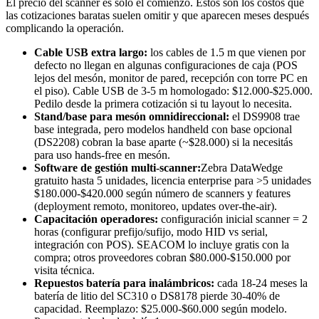
El precio del scanner es solo el comienzo. Estos son los costos que
las cotizaciones baratas suelen omitir y que aparecen meses después
complicando la operación.
Cable USB extra largo:
los cables de 1.5 m que vienen por
defecto no llegan en algunas configuraciones de caja (POS
lejos del mesón, monitor de pared, recepción con torre PC en
el piso). Cable USB de 3-5 m homologado: $12.000-$25.000.
Pedilo desde la primera cotización si tu layout lo necesita.
Stand/base para mesón omnidireccional:
el DS9908 trae
base integrada, pero modelos handheld con base opcional
(DS2208) cobran la base aparte (~$28.000) si la necesitás
para uso hands-free en mesón.
Software de gestión multi-scanner:
Zebra DataWedge
gratuito hasta 5 unidades, licencia enterprise para >5 unidades
$180.000-$420.000 según número de scanners y features
(deployment remoto, monitoreo, updates over-the-air).
Capacitación operadores:
configuración inicial scanner = 2
horas (configurar prefijo/sufijo, modo HID vs serial,
integración con POS). SEACOM lo incluye gratis con la
compra; otros proveedores cobran $80.000-$150.000 por
visita técnica.
Repuestos batería para inalámbricos:
cada 18-24 meses la
batería de litio del SC310 o DS8178 pierde 30-40% de
capacidad. Reemplazo: $25.000-$60.000 según modelo.