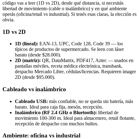
código vas a leer (1D vs 2D), desde qué distancia, si necesitás
libertad de movimiento (cable o inalámbrico) y en qué ambiente
operás (oficina/retail vs industrial). Si tenés esas claras, la elección es
obvia.
1D vs 2D
1D (lineal):
EAN-13, UPC, Code 128, Code 39 — los
típicos de productos de supermercado. Se leen con láser
barato (desde $28.000).
2D (matriz):
QR, DataMatrix, PDF417, Aztec — usados en
pantallas móviles, receta médica electrónica, transbank,
despacho Mercado Libre, cédulas/licencias. Requieren imager
2D (desde $95.000).
Cableado vs inalámbrico
Cableado USB:
más confiable, no se queda sin batería, más
barato. Ideal para caja fija, mesón, recepción.
Inalámbrico (RF 2.4 GHz o Bluetooth):
libertad de
movimiento 100-300 m. Ideal para almacenero, retail flotante,
recepción de despacho con muchos bultos.
Ambiente: oficina vs industrial