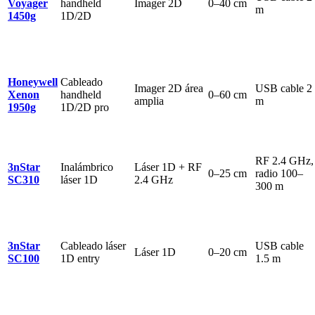
Voyager
handheld
Imager 2D
0–40 cm
m
1450g
1D/2D
Honeywell
Cableado
Imager 2D área
USB cable 2
Xenon
handheld
0–60 cm
amplia
m
1950g
1D/2D pro
RF 2.4 GHz,
3nStar
Inalámbrico
Láser 1D + RF
0–25 cm
radio 100–
SC310
láser 1D
2.4 GHz
300 m
3nStar
Cableado láser
USB cable
Láser 1D
0–20 cm
SC100
1D entry
1.5 m