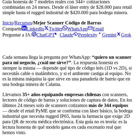
Guía honesta de 7 modelos reales con 344+ cotizaciones
combinadas en 24 meses. Desde el láser entry de $28.000 para retail
simple hasta el rugged industrial de $420.000 para bodega minera.
Inicio
/
Recursos
/
Mejor Scanner Código de Barras
Compartir
LinkedIn
Twitter
WhatsApp
Email
Preguntar a IA:
ChatGPT
Claude
Perplexity
Gemini
Grok
Cada semana llega la pregunta por WhatsApp:
“quiero un scanner
para mi negocio, ¿cuál me sirve?”
. La respuesta honesta es
siempre la misma — depende qué tipo de código leés (1D vs 2D), si
necesitás cable o inalámbrico, y si el ambiente castiga al equipo. No
es la misma máquina la que sirve en una panadería de barrio que en
una bodega minera de Calama.
Llevamos
35+ años equipando empresas chilenas
con scanners,
lectores de código de barras y soluciones de captura de datos. En los
últimos 24 meses solo de scanners cotizamos
más de 344 equipos
— desde el retail PyME que se conforma con láser básico, la bodega
industrial que necesita rugged IP65, hasta la farmacia que exige 2D
para QR de receta médica electrónica. Esta guía no es teoría: es la
lectura honesta de qué modelo gana en cada escenario real que
hemos visto.