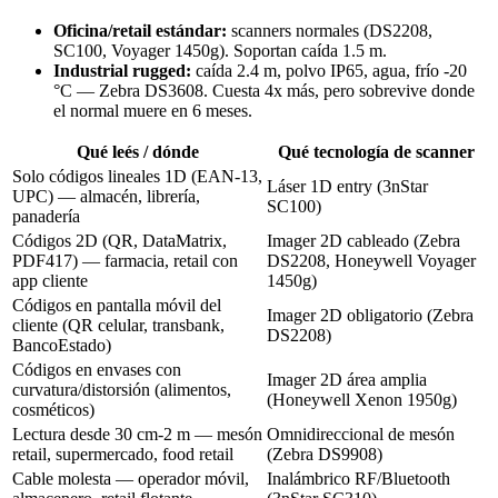
Oficina/retail estándar:
scanners normales (DS2208,
SC100, Voyager 1450g). Soportan caída 1.5 m.
Industrial rugged:
caída 2.4 m, polvo IP65, agua, frío -20
°C — Zebra DS3608. Cuesta 4x más, pero sobrevive donde
el normal muere en 6 meses.
Qué leés / dónde
Qué tecnología de scanner
Solo códigos lineales 1D (EAN-13,
Láser 1D entry (3nStar
UPC) — almacén, librería,
SC100)
panadería
Códigos 2D (QR, DataMatrix,
Imager 2D cableado (Zebra
PDF417) — farmacia, retail con
DS2208, Honeywell Voyager
app cliente
1450g)
Códigos en pantalla móvil del
Imager 2D obligatorio (Zebra
cliente (QR celular, transbank,
DS2208)
BancoEstado)
Códigos en envases con
Imager 2D área amplia
curvatura/distorsión (alimentos,
(Honeywell Xenon 1950g)
cosméticos)
Lectura desde 30 cm-2 m — mesón
Omnidireccional de mesón
retail, supermercado, food retail
(Zebra DS9908)
Cable molesta — operador móvil,
Inalámbrico RF/Bluetooth