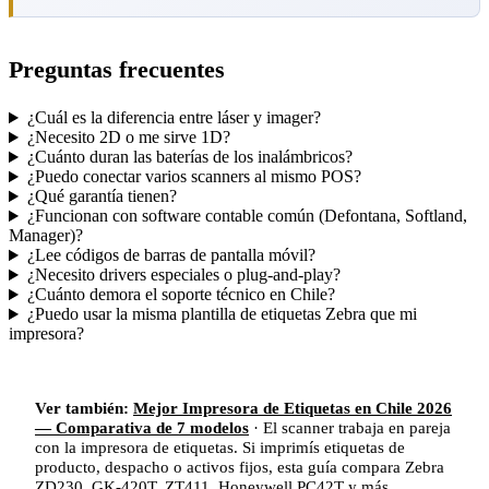
Preguntas frecuentes
¿Cuál es la diferencia entre láser y imager?
¿Necesito 2D o me sirve 1D?
¿Cuánto duran las baterías de los inalámbricos?
¿Puedo conectar varios scanners al mismo POS?
¿Qué garantía tienen?
¿Funcionan con software contable común (Defontana, Softland,
Manager)?
¿Lee códigos de barras de pantalla móvil?
¿Necesito drivers especiales o plug-and-play?
¿Cuánto demora el soporte técnico en Chile?
¿Puedo usar la misma plantilla de etiquetas Zebra que mi
impresora?
Ver también:
Mejor Impresora de Etiquetas en Chile 2026
— Comparativa de 7 modelos
· El scanner trabaja en pareja
con la impresora de etiquetas. Si imprimís etiquetas de
producto, despacho o activos fijos, esta guía compara Zebra
ZD230, GK-420T, ZT411, Honeywell PC42T y más.