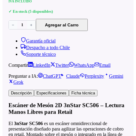
IVA INCLUIDO
✓ En stock (5 disponibles)
1
Agregar al Carro
−
+
Garantía oficial
Despacho a todo Chile
Soporte técnico
Compartir
LinkedIn
Twitter
WhatsApp
Email
Preguntar a IA:
ChatGPT
Claude
Perplexity
Gemini
Grok
Descripción
Especificaciones
Ficha técnica
Escáner de Mesón 2D 3nStar SC506 – Lectura
Manos Libres para Retail
El
3nStar SC506
es un escáner omnidireccional de
presentación diseñado para agilizar las operaciones de cobro
en retail. Montado sobre el mesón o integrado en la línea de