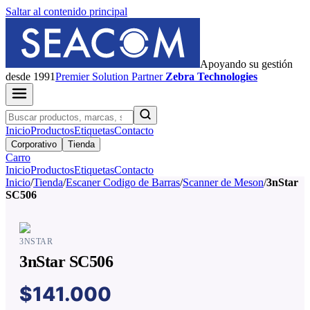
Saltar al contenido principal
Apoyando su gestión
desde 1991
Premier
Solution Partner
Zebra Technologies
Inicio
Productos
Etiquetas
Contacto
Corporativo
Tienda
Carro
Inicio
Productos
Etiquetas
Contacto
Inicio
/
Tienda
/
Escaner Codigo de Barras
/
Scanner de Meson
/
3nStar
SC506
3NSTAR
3nStar SC506
$141.000