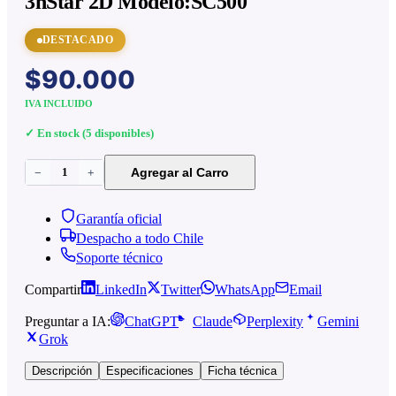
3nStar 2D Modelo:SC500
DESTACADO
$90.000
IVA INCLUIDO
✓ En stock (5 disponibles)
1
Agregar al Carro
−
+
Garantía oficial
Despacho a todo Chile
Soporte técnico
Compartir
LinkedIn
Twitter
WhatsApp
Email
Preguntar a IA:
ChatGPT
Claude
Perplexity
Gemini
Grok
Descripción
Especificaciones
Ficha técnica