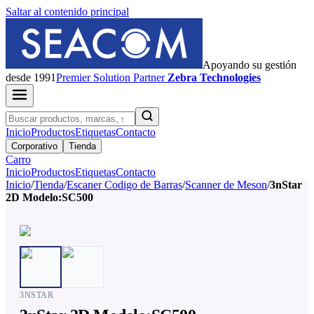
Saltar al contenido principal
Apoyando su gestión
desde 1991
Premier
Solution Partner
Zebra Technologies
Inicio
Productos
Etiquetas
Contacto
Corporativo
Tienda
Carro
Inicio
Productos
Etiquetas
Contacto
Inicio
/
Tienda
/
Escaner Codigo de Barras
/
Scanner de Meson
/
3nStar
2D Modelo:SC500
3NSTAR