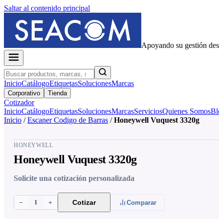
Saltar al contenido principal
Apoyando su gestión de
Inicio
Catálogo
Etiquetas
Soluciones
Marcas
Corporativo
Tienda
Cotizador
Inicio
Catálogo
Etiquetas
Soluciones
Marcas
Servicios
Quienes Somos
Bl
Inicio
/
Escaner Codigo de Barras
/
Honeywell Vuquest 3320g
HONEYWELL
Honeywell Vuquest 3320g
Solicite una cotización personalizada
1
Cotizar
−
+
Comparar