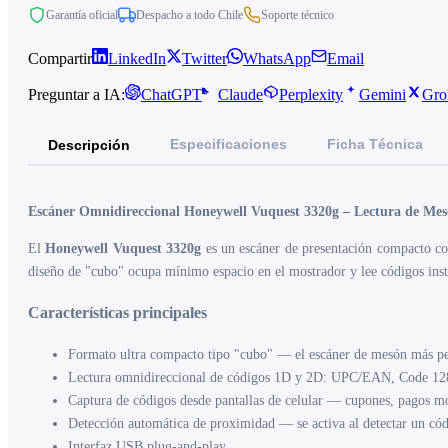
Garantía oficial
Despacho a todo Chile
Soporte técnico
Compartir
LinkedIn
Twitter
WhatsApp
Email
Preguntar a IA:
ChatGPT
Claude
Perplexity
Gemini
Gro
Especificaciones
Ficha Técnica
Descripción
Escáner Omnidireccional Honeywell Vuquest 3320g – Lectura de Me
El
Honeywell Vuquest 3320g
es un escáner de presentación compacto co
diseño de "cubo" ocupa mínimo espacio en el mostrador y lee códigos inst
Características principales
Formato ultra compacto tipo "cubo" — el escáner de mesón más pe
Lectura omnidireccional de códigos 1D y 2D: UPC/EAN, Code 1
Captura de códigos desde pantallas de celular — cupones, pagos mó
Detección automática de proximidad — se activa al detectar un có
Interfaz USB plug-and-play