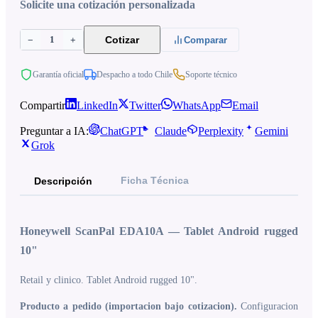
Solicite una cotización personalizada
1
Cotizar
−
+
Comparar
Garantía oficial
Despacho a todo Chile
Soporte técnico
Compartir
LinkedIn
Twitter
WhatsApp
Email
Preguntar a IA:
ChatGPT
Claude
Perplexity
Gemini
Grok
Ficha Técnica
Descripción
Honeywell ScanPal EDA10A — Tablet Android rugged
10"
Retail y clinico. Tablet Android rugged 10".
Producto a pedido (importacion bajo cotizacion).
Configuracion