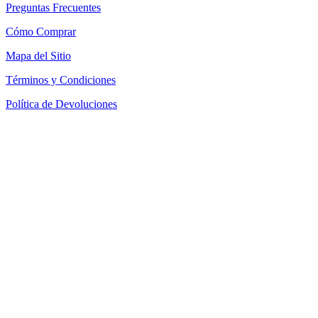
Preguntas Frecuentes
Cómo Comprar
Mapa del Sitio
Términos y Condiciones
Política de Devoluciones
Política de Cookies
SEACOM Chile — Presentación Corporativa 2026
Newsletter
Recibe novedades, guias tecnicas y ofertas directamente en tu
correo.
Suscribirse
Acepto recibir novedades y ofertas por correo
Distribuidores autorizados