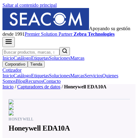
Saltar al contenido principal
Apoyando su gestión
desde 1991
Premier
Solution Partner
Zebra Technologies
Inicio
Catálogo
Etiquetas
Soluciones
Marcas
Corporativo
Tienda
Cotizador
Inicio
Catálogo
Etiquetas
Soluciones
Marcas
Servicios
Quienes
Somos
Blog
Recursos
Contacto
Inicio
/
Capturadores de datos
/
Honeywell EDA10A
HONEYWELL
Honeywell EDA10A