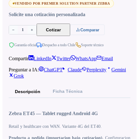
VENDIDO POR PREMIER SOLUTION PARTNER ZEBRA
Solicite una cotización personalizada
1
Cotizar
−
+
Comparar
Garantía oficial
Despacho a todo Chile
Soporte técnico
Compartir
LinkedIn
Twitter
WhatsApp
Email
Preguntar a IA:
ChatGPT
Claude
Perplexity
Gemini
Grok
Ficha Técnica
Descripción
Zebra ET45 — Tablet rugged Android 4G
Retail y healthcare con WAN. Variante 4G del ET40.
Producto a pedido (importacion bajo cotizacion).
Configuracion