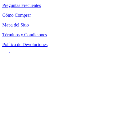
Preguntas Frecuentes
Cómo Comprar
Mapa del Sitio
Términos y Condiciones
Política de Devoluciones
Política de Cookies
SEACOM Chile — Presentación Corporativa 2026
Newsletter
Recibe novedades, guias tecnicas y ofertas directamente en tu
correo.
Suscribirse
Acepto recibir novedades y ofertas por correo
Distribuidores autorizados