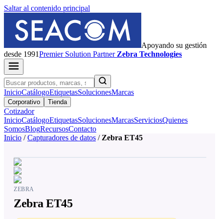
Saltar al contenido principal
Apoyando su gestión
desde 1991
Premier
Solution Partner
Zebra Technologies
Inicio
Catálogo
Etiquetas
Soluciones
Marcas
Corporativo
Tienda
Cotizador
Inicio
Catálogo
Etiquetas
Soluciones
Marcas
Servicios
Quienes
Somos
Blog
Recursos
Contacto
Inicio
/
Capturadores de datos
/
Zebra ET45
ZEBRA
Zebra ET45