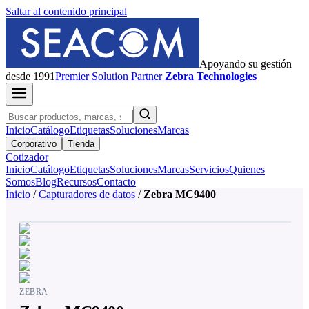
Saltar al contenido principal
Apoyando su gestión
desde 1991
Premier
Solution Partner
Zebra Technologies
Inicio
Catálogo
Etiquetas
Soluciones
Marcas
Corporativo
Tienda
Cotizador
Inicio
Catálogo
Etiquetas
Soluciones
Marcas
Servicios
Quienes
Somos
Blog
Recursos
Contacto
Inicio
/
Capturadores de datos
/
Zebra MC9400
ZEBRA