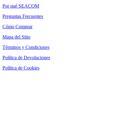
Por qué SEACOM
Preguntas Frecuentes
Cómo Comprar
Mapa del Sitio
Términos y Condiciones
Política de Devoluciones
Política de Cookies
SEACOM Chile — Presentación Corporativa 2026
Newsletter
Recibe novedades, guias tecnicas y ofertas directamente en tu
correo.
Suscribirse
Acepto recibir novedades y ofertas por correo
Distribuidores autorizados