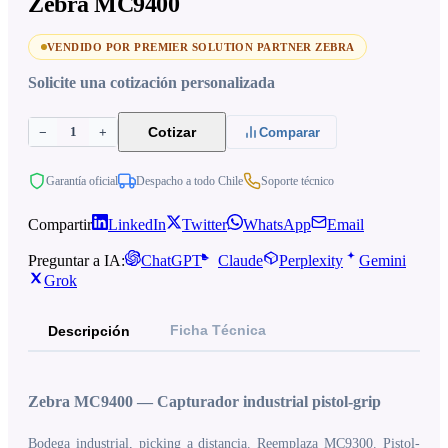
Zebra MC9400
VENDIDO POR PREMIER SOLUTION PARTNER ZEBRA
Solicite una cotización personalizada
1
Cotizar
−
+
Comparar
Garantía oficial
Despacho a todo Chile
Soporte técnico
Compartir
LinkedIn
Twitter
WhatsApp
Email
Preguntar a IA:
ChatGPT
Claude
Perplexity
Gemini
Grok
Ficha Técnica
Descripción
Zebra MC9400 — Capturador industrial pistol-grip
Bodega industrial, picking a distancia. Reemplaza MC9300. Pistol-