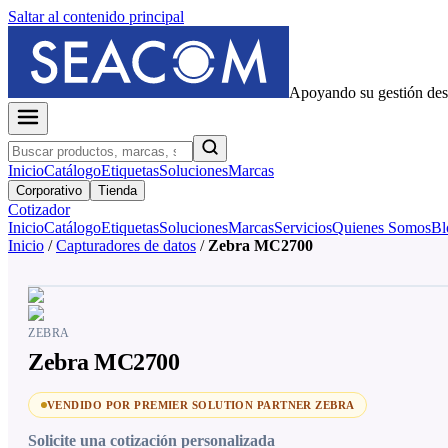
Saltar al contenido principal
Apoyando su gestión de
Inicio
Catálogo
Etiquetas
Soluciones
Marcas
Corporativo
Tienda
Cotizador
Inicio
Catálogo
Etiquetas
Soluciones
Marcas
Servicios
Quienes Somos
Bl
Inicio
/
Capturadores de datos
/
Zebra MC2700
ZEBRA
Zebra MC2700
VENDIDO POR PREMIER SOLUTION PARTNER ZEBRA
Solicite una cotización personalizada