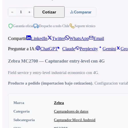
1
Cotizar
−
+
Comparar
Garantía oficial
Despacho a todo Chile
Soporte técnico
Compartir
LinkedIn
Twitter
WhatsApp
Email
Preguntar a IA:
ChatGPT
Claude
Perplexity
Gemini
Gro
Zebra MC2700 — Capturador entry-level con 4G
Field service y entry-level industrial economico con 4G.
Producto a pedido (importacion bajo cotizacion).
Configuracion variabl
Marca
Zebra
Categoria
Capturadores de datos
Subcategoria
Capturador Movil Android