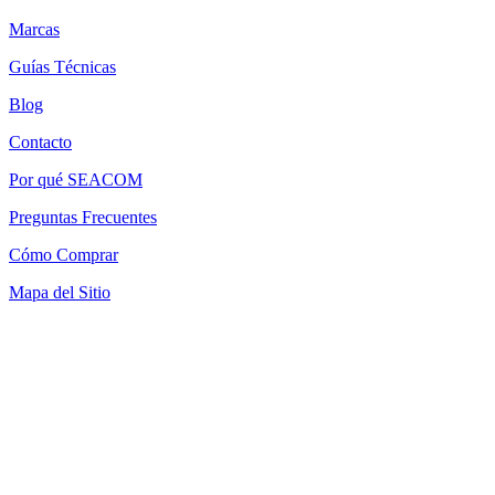
Marcas
Guías Técnicas
Blog
Contacto
Por qué SEACOM
Preguntas Frecuentes
Cómo Comprar
Mapa del Sitio
Términos y Condiciones
Política de Devoluciones
Política de Cookies
SEACOM Chile — Presentación Corporativa 2026
Newsletter