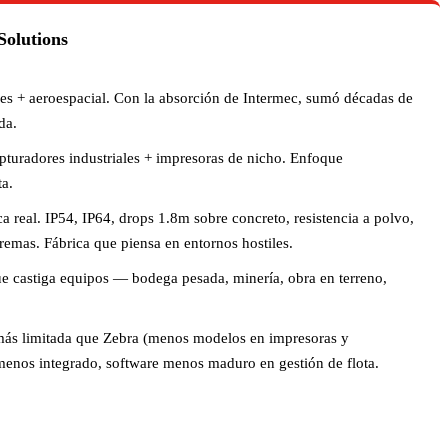
Solutions
les + aeroespacial. Con la absorción de Intermec, sumó décadas de
da.
turadores industriales + impresoras de nicho. Enfoque
ta.
ca real. IP54, IP64, drops 1.8m sobre concreto, resistencia a polvo,
emas. Fábrica que piensa en entornos hostiles.
e castiga equipos — bodega pesada, minería, obra en terreno,
s limitada que Zebra (menos modelos en impresoras y
menos integrado, software menos maduro en gestión de flota.