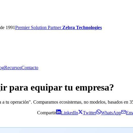
sde 1991
Premier
Solution Partner
Zebra Technologies
og
Recursos
Contacto
ir para equipar tu empresa?
apta a tu operación". Comparamos ecosistemas, no modelos, basados en
Compartir
LinkedIn
Twitter
WhatsApp
Ema