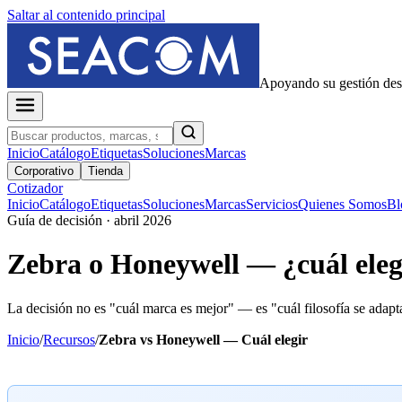
Saltar al contenido principal
Apoyando su gestión de
Inicio
Catálogo
Etiquetas
Soluciones
Marcas
Corporativo
Tienda
Cotizador
Inicio
Catálogo
Etiquetas
Soluciones
Marcas
Servicios
Quienes Somos
Bl
Guía de decisión · abril 2026
Zebra o Honeywell — ¿cuál eleg
La decisión no es "cuál marca es mejor" — es "cuál filosofía se ad
Inicio
/
Recursos
/
Zebra vs Honeywell — Cuál elegir