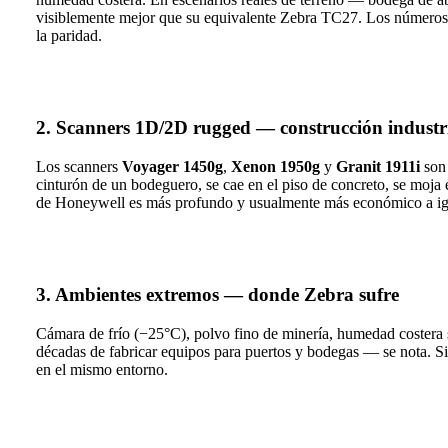
visiblemente mejor que su equivalente Zebra TC27. Los números 
la paridad.
2. Scanners 1D/2D rugged — construcción industri
Los scanners
Voyager 1450g
,
Xenon 1950g
y
Granit 1911i
son 
cinturón de un bodeguero, se cae en el piso de concreto, se moj
de Honeywell es más profundo y usualmente más económico a igu
3. Ambientes extremos — donde Zebra sufre
Cámara de frío (−25°C), polvo fino de minería, humedad costera 
décadas de fabricar equipos para puertos y bodegas — se nota. S
en el mismo entorno.