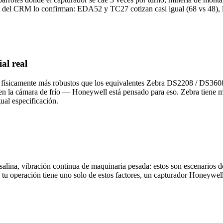
del CRM lo confirman: EDA52 y TC27 cotizan casi igual (68 vs 48), lo 
al real
físicamente más robustos que los equivalentes Zebra DS2208 / DS3608 e
a en la cámara de frío — Honeywell está pensado para eso. Zebra tien
al especificación.
salina, vibración continua de maquinaria pesada: estos son escenarios
i tu operación tiene uno solo de estos factores, un capturador Honeyw