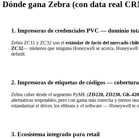
Dónde gana Zebra (con data real C
1. Impresoras de credenciales PVC — dominio tot
Zebra ZC11 y ZC32 son el
estándar de facto del mercado chil
ZC32
— números que ninguna Honeywell se acerca. Honeywell no t
default.
2. Impresoras de etiquetas de códigos — cobertur
Zebra cubre desde el segmento PyME (
ZD220, ZD230, GK-42
alternativas respetables, pero con gama más estrecha y menos stock 
estandarizar el driver, los ribbons y el software — Honeywell te
3. Ecosistema integrado para retail