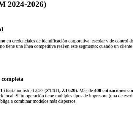
RM 2024-2026)
al
eno
en credenciales de identificación corporativa, escolar y de control
iene una línea competitiva real en este segmento; cuando un cliente p
a completa
0T
) hasta industrial 24/7 (
ZT411, ZT620
). Más de
400 cotizaciones c
local. Si tu operación tiene múltiples tipos de impresora (una de escrit
 obliga a combinar modelos más dispersos.