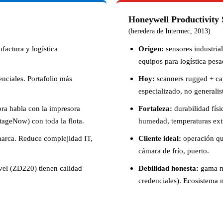
Honeywell Productivity 
(heredera de Intermec, 2013)
factura y logística
Origen:
sensores industria
equipos para logística pesa
enciales. Portafolio más
Hoy:
scanners rugged + cap
especializado, no generalis
bra habla con la impresora
Fortaleza:
durabilidad físi
tageNow) con toda la flota.
humedad, temperaturas extr
arca. Reduce complejidad IT,
Cliente ideal:
operación qu
cámara de frío, puerto.
el (ZD220) tienen calidad
Debilidad honesta:
gama má
credenciales). Ecosistema 