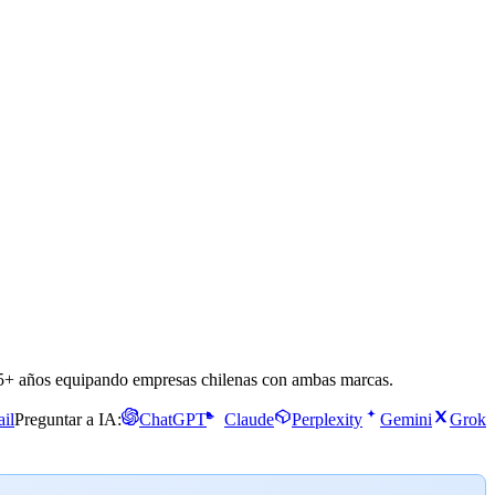
 35+ años equipando empresas chilenas con ambas marcas.
il
Preguntar a IA:
ChatGPT
Claude
Perplexity
Gemini
Grok