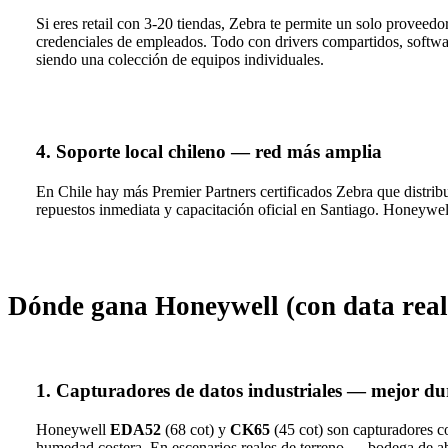
Si eres retail con 3-20 tiendas, Zebra te permite un solo proveed
credenciales de empleados. Todo con drivers compartidos, softw
siendo una colección de equipos individuales.
4. Soporte local chileno — red más amplia
En Chile hay más Premier Partners certificados Zebra que distrib
repuestos inmediata y capacitación oficial en Santiago. Honeywel
Dónde gana Honeywell (con data re
1. Capturadores de datos industriales — mejor du
Honeywell
EDA52
(68 cot) y
CK65
(45 cot) son capturadores c
humedad costera. En escenarios reales de terreno — bodega de ab