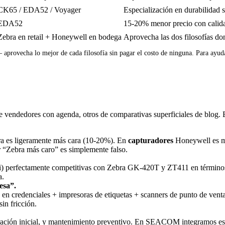
CK65 / EDA52 / Voyager
Especialización en durabilidad 
EDA52
15-20% menor precio con calida
Zebra en retail + Honeywell en bodega
Aprovecha las dos filosofías do
rovecha lo mejor de cada filosofía sin pagar el costo de ninguna. Para ayuda
endedores con agenda, otros de comparativas superficiales de blog. Es
a es ligeramente más cara (10-20%). En
capturadores
Honeywell es m
 “Zebra más caro” es simplemente falso.
) perfectamente competitivas con Zebra GK-420T y ZT411 en términos 
a.
esa”.
a en credenciales + impresoras de etiquetas + scanners de punto de ven
in fricción.
ración inicial, y mantenimiento preventivo. En SEACOM integramos esos 