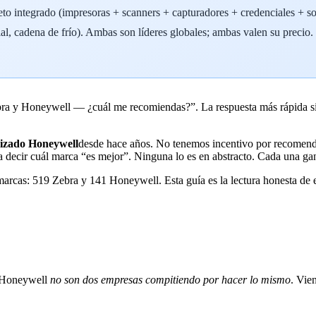
o integrado (impresoras + scanners + capturadores + credenciales + s
rial, cadena de frío). Ambas son líderes globales; ambas valen su precio.
bra y Honeywell — ¿cuál me recomiendas?”. La respuesta más rápida s
rizado Honeywell
desde hace años. No tenemos incentivo por recomendar
a decir cuál marca “es mejor”. Ninguna lo es en abstracto. Cada una gan
arcas: 519 Zebra y 141 Honeywell. Esta guía es la lectura honesta de 
y Honeywell
no son dos empresas compitiendo por hacer lo mismo
. Vie