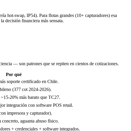
ía hot-swap, IP54). Para flotas grandes (10+ capturadores) esa
la decisión financiera más sensata.
iencia — son patrones que se repiten en cientos de cotizaciones.
Por qué
ás soporte certificado en Chile.
chileno (377 cot 2024-2026).
), ~15-20% más barato que TC27.
jor integración con software POS retail.
con impresora y capturador).
m concreto, aguanta abuso físico.
dores + credenciales + software integrados.