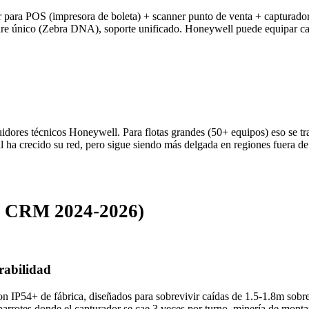
or para POS (impresora de boleta) + scanner punto de venta + capturador
are único (Zebra DNA), soporte unificado. Honeywell puede equipar ca
uidores técnicos Honeywell. Para flotas grandes (50+ equipos) eso se tr
l ha crecido su red, pero sigue siendo más delgada en regiones fuera de
al CRM 2024-2026)
rabilidad
on IP54+ de fábrica, diseñados para sobrevivir caídas de 1.5-1.8m sob
arrotes donde el capturador se cae 3 veces por turno, minería de mon