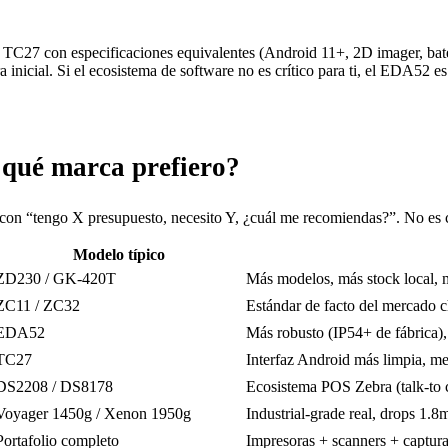
TC27 con especificaciones equivalentes (Android 11+, 2D imager, bater
nicial. Si el ecosistema de software no es crítico para ti, el EDA52 es 
 qué marca prefiero?
 con “tengo X presupuesto, necesito Y, ¿cuál me recomiendas?”. No es c
Modelo típico
ZD230 / GK-420T
Más modelos, más stock local, m
ZC11 / ZC32
Estándar de facto del mercado 
EDA52
Más robusto (IP54+ de fábrica
TC27
Interfaz Android más limpia, me
DS2208 / DS8178
Ecosistema POS Zebra (talk-to 
Voyager 1450g / Xenon 1950g
Industrial-grade real, drops 1.8
Portafolio completo
Impresoras + scanners + captura