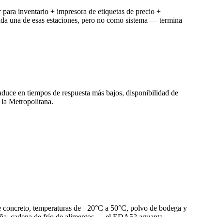
 para inventario + impresora de etiquetas de precio +
da una de esas estaciones, pero no como sistema — termina
aduce en tiempos de respuesta más bajos, disponibilidad de
 la Metropolitana.
re concreto, temperaturas de −20°C a 50°C, polvo de bodega y
taña, cadena de frío de alimentos — el EDA52 aguanta