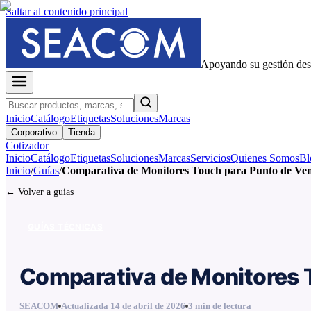
Saltar al contenido principal
Apoyando su gestión de
Inicio
Catálogo
Etiquetas
Soluciones
Marcas
Corporativo
Tienda
Cotizador
Inicio
Catálogo
Etiquetas
Soluciones
Marcas
Servicios
Quienes Somos
Bl
Inicio
/
Guías
/
Comparativa de Monitores Touch para Punto de Venta
← Volver a guias
GUÍAS TÉCNICAS
Comparativa de Monitores T
SEACOM
Actualizada
14 de abril de 2026
3
min de lectura