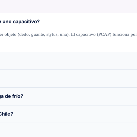
y uno capacitivo?
uier objeto (dedo, guante, stylus, uña). El capacitivo (PCAP) funciona
a de frío?
hile?