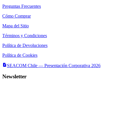
Preguntas Frecuentes
Cómo Comprar
Mapa del Sitio
Términos y Condiciones
Política de Devoluciones
Política de Cookies
SEACOM Chile — Presentación Corporativa 2026
Newsletter
Recibe novedades, guias tecnicas y ofertas directamente en tu correo.
Suscribirse
Acepto recibir novedades y ofertas por correo
Distribuidores autorizados
Seacom
©
2026
— Todos los derechos reservados