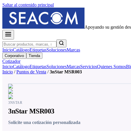
Saltar al contenido principal
Apoyando su gestión de
Inicio
Catálogo
Etiquetas
Soluciones
Marcas
Corporativo
Tienda
Cotizador
Inicio
Catálogo
Etiquetas
Soluciones
Marcas
Servicios
Quienes Somos
Bl
Inicio
/
Puntos de Venta
/
3nStar MSR003
3NSTAR
3nStar MSR003
Solicite una cotización personalizada