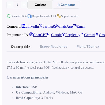
1
Cotizar
−
+
Comparar
Garantía oficial
Despacho a todo Chile
Soporte técnico
Compartir
LinkedIn
Twitter
WhatsApp
Email
Preguntar a IA:
ChatGPT
Claude
Perplexity
Gemini
Gro
Especificaciones
Ficha Técnica
Descripción
Lector de banda magnetica 3nStar MSR003 de tres pistas con configuracion
27.5 x 90 mm) e ideal para POS, fidelizacion y control de acceso.
Caracteristicas principales
Interface:
USB
OS Compatibility:
Android, Windows, MAC OS
Read Capability:
3 Tracks