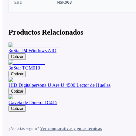
SKU
MSR003
Productos Relacionados
3nStar P4 Windows AIO
Cotizar
3nStar TCM010
Cotizar
HID Digitalpersona U Are U 4500 Lector de Huellas
Cotizar
Gaveta de Dinero TC415
Cotizar
¿No estás seguro?
Ver comparativas y guías técnicas