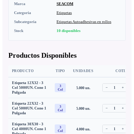
Marca
SEACOM
Categoria
Etiquetas
Subcategoria
Etiquetas Autoadhesivas en rollos
Stock
10
disponibles
Productos Disponibles
PRODUCTO
TIPO
UNIDADES
COTIZAR
Etiqueta 12X32 - 3
3
Col 5000UN. Cono 1
−
1
+
5.000
un.
C
Col
Pulgada
Etiqueta 22X32 - 3
3
Col 5000UN. Cono 1
−
1
+
5.000
un.
C
Col
Pulgada
Etiqueta 30X30 - 3
3
Col 4000UN. Cono 1
−
1
+
4.000
un.
C
Col
Pulgada