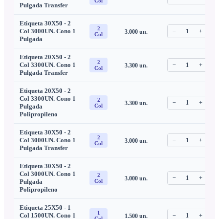
Col
Pulgada Transfer
Etiqueta 30X50 - 2
2
Col 3000UN. Cono 1
−
1
+
3.000
un.
C
Col
Pulgada
Etiqueta 20X50 - 2
2
Col 3300UN. Cono 1
−
1
+
3.300
un.
C
Col
Pulgada Transfer
Etiqueta 20X50 - 2
Col 3300UN. Cono 1
2
−
1
+
3.300
un.
C
Pulgada
Col
Polipropileno
Etiqueta 30X50 - 2
2
Col 3000UN. Cono 1
−
1
+
3.000
un.
C
Col
Pulgada Transfer
Etiqueta 30X50 - 2
Col 3000UN. Cono 1
2
−
1
+
3.000
un.
C
Pulgada
Col
Polipropileno
Etiqueta 25X50 - 1
1
Col 1500UN. Cono 1
−
1
+
1.500
un.
C
Col