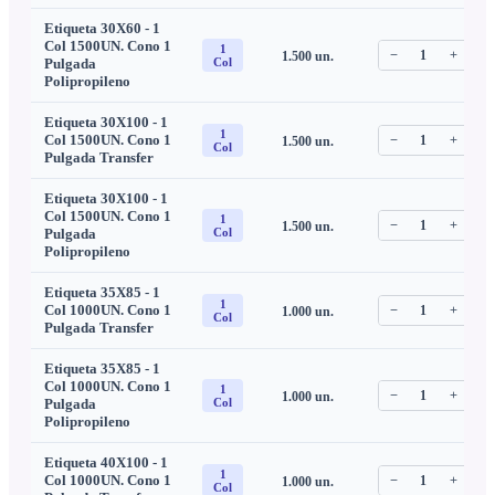
Etiqueta 30X60 - 1
Col 1500UN. Cono 1
1
−
1
+
1.500
un.
C
Pulgada
Col
Polipropileno
Etiqueta 30X100 - 1
1
Col 1500UN. Cono 1
−
1
+
1.500
un.
C
Col
Pulgada Transfer
Etiqueta 30X100 - 1
Col 1500UN. Cono 1
1
−
1
+
1.500
un.
C
Pulgada
Col
Polipropileno
Etiqueta 35X85 - 1
1
Col 1000UN. Cono 1
−
1
+
1.000
un.
C
Col
Pulgada Transfer
Etiqueta 35X85 - 1
Col 1000UN. Cono 1
1
−
1
+
1.000
un.
C
Pulgada
Col
Polipropileno
Etiqueta 40X100 - 1
1
Col 1000UN. Cono 1
−
1
+
1.000
un.
C
Col