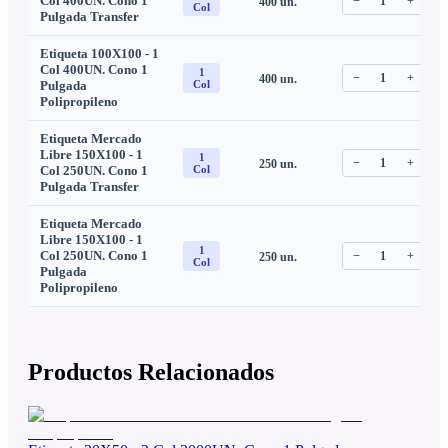
Col 400UN. Cono 1
−
1
+
400
un.
C
Col
Pulgada Transfer
Etiqueta 100X100 - 1
Col 400UN. Cono 1
1
−
1
+
400
un.
C
Pulgada
Col
Polipropileno
Etiqueta Mercado
Libre 150X100 - 1
1
−
1
+
250
un.
C
Col 250UN. Cono 1
Col
Pulgada Transfer
Etiqueta Mercado
Libre 150X100 - 1
1
Col 250UN. Cono 1
−
1
+
250
un.
C
Col
Pulgada
Polipropileno
Productos Relacionados