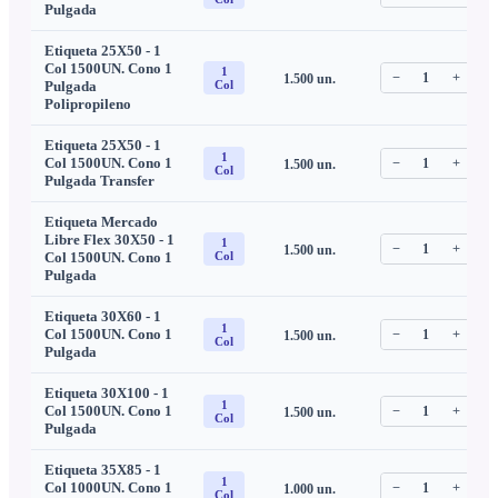
Pulgada
Etiqueta 25X50 - 1
Col 1500UN. Cono 1
1
−
1
+
1.500
un.
C
Pulgada
Col
Polipropileno
Etiqueta 25X50 - 1
1
Col 1500UN. Cono 1
−
1
+
1.500
un.
C
Col
Pulgada Transfer
Etiqueta Mercado
Libre Flex 30X50 - 1
1
−
1
+
1.500
un.
C
Col 1500UN. Cono 1
Col
Pulgada
Etiqueta 30X60 - 1
1
Col 1500UN. Cono 1
−
1
+
1.500
un.
C
Col
Pulgada
Etiqueta 30X100 - 1
1
Col 1500UN. Cono 1
−
1
+
1.500
un.
C
Col
Pulgada
Etiqueta 35X85 - 1
1
Col 1000UN. Cono 1
−
1
+
1.000
un.
C
Col