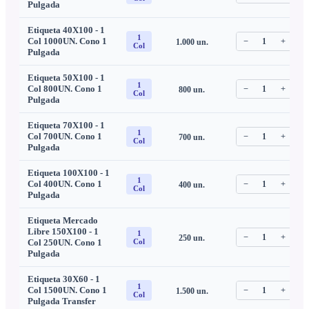
Pulgada
Etiqueta 40X100 - 1
1
Col 1000UN. Cono 1
−
1
+
1.000
un.
C
Col
Pulgada
Etiqueta 50X100 - 1
1
Col 800UN. Cono 1
−
1
+
800
un.
C
Col
Pulgada
Etiqueta 70X100 - 1
1
Col 700UN. Cono 1
−
1
+
700
un.
C
Col
Pulgada
Etiqueta 100X100 - 1
1
Col 400UN. Cono 1
−
1
+
400
un.
C
Col
Pulgada
Etiqueta Mercado
Libre 150X100 - 1
1
−
1
+
250
un.
C
Col 250UN. Cono 1
Col
Pulgada
Etiqueta 30X60 - 1
1
Col 1500UN. Cono 1
−
1
+
1.500
un.
C
Col
Pulgada Transfer