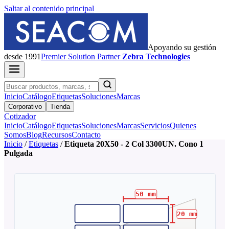
Saltar al contenido principal
Apoyando su gestión
desde 1991
Premier
Solution Partner
Zebra Technologies
Inicio
Catálogo
Etiquetas
Soluciones
Marcas
Corporativo
Tienda
Cotizador
Inicio
Catálogo
Etiquetas
Soluciones
Marcas
Servicios
Quienes
Somos
Blog
Recursos
Contacto
Inicio
/
Etiquetas
/
Etiqueta 20X50 - 2 Col 3300UN. Cono 1
Pulgada
50
mm
20
mm