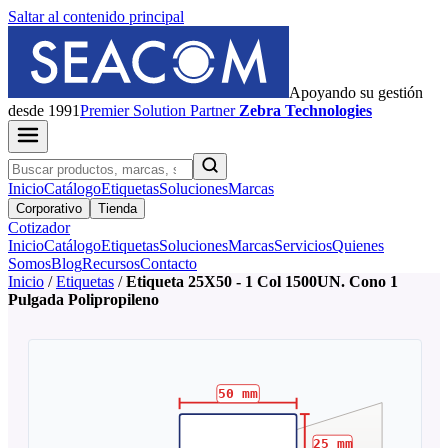
Saltar al contenido principal
Apoyando su gestión
desde 1991
Premier
Solution Partner
Zebra Technologies
Inicio
Catálogo
Etiquetas
Soluciones
Marcas
Corporativo
Tienda
Cotizador
Inicio
Catálogo
Etiquetas
Soluciones
Marcas
Servicios
Quienes
Somos
Blog
Recursos
Contacto
Inicio
/
Etiquetas
/
Etiqueta 25X50 - 1 Col 1500UN. Cono 1
Pulgada Polipropileno
50
mm
25
mm