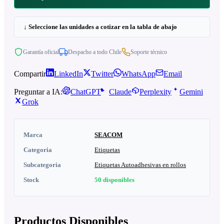
↓ Seleccione las unidades a cotizar en la tabla de abajo
Garantía oficial
Despacho a todo Chile
Soporte técnico
Compartir
LinkedIn
Twitter
WhatsApp
Email
Preguntar a IA:
ChatGPT
Claude
Perplexity
Gemini
Grok
Marca
SEACOM
Categoria
Etiquetas
Subcategoria
Etiquetas Autoadhesivas en rollos
Stock
50
disponibles
Productos Disponibles