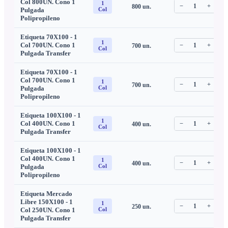
Col 800UN. Cono 1
1
−
1
+
800
un.
C
Pulgada
Col
Polipropileno
Etiqueta 70X100 - 1
1
Col 700UN. Cono 1
−
1
+
700
un.
C
Col
Pulgada Transfer
Etiqueta 70X100 - 1
Col 700UN. Cono 1
1
−
1
+
700
un.
C
Pulgada
Col
Polipropileno
Etiqueta 100X100 - 1
1
Col 400UN. Cono 1
−
1
+
400
un.
C
Col
Pulgada Transfer
Etiqueta 100X100 - 1
Col 400UN. Cono 1
1
−
1
+
400
un.
C
Pulgada
Col
Polipropileno
Etiqueta Mercado
Libre 150X100 - 1
1
−
1
+
250
un.
C
Col 250UN. Cono 1
Col
Pulgada Transfer