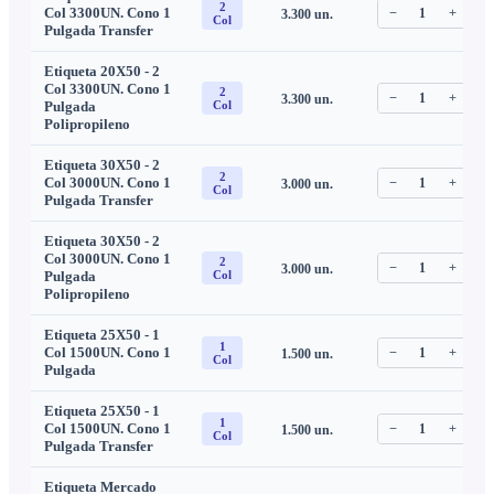
2
Col 3300UN. Cono 1
−
1
+
3.300
un.
C
Col
Pulgada Transfer
Etiqueta 20X50 - 2
Col 3300UN. Cono 1
2
−
1
+
3.300
un.
C
Pulgada
Col
Polipropileno
Etiqueta 30X50 - 2
2
Col 3000UN. Cono 1
−
1
+
3.000
un.
C
Col
Pulgada Transfer
Etiqueta 30X50 - 2
Col 3000UN. Cono 1
2
−
1
+
3.000
un.
C
Pulgada
Col
Polipropileno
Etiqueta 25X50 - 1
1
Col 1500UN. Cono 1
−
1
+
1.500
un.
C
Col
Pulgada
Etiqueta 25X50 - 1
1
Col 1500UN. Cono 1
−
1
+
1.500
un.
C
Col
Pulgada Transfer
Etiqueta Mercado