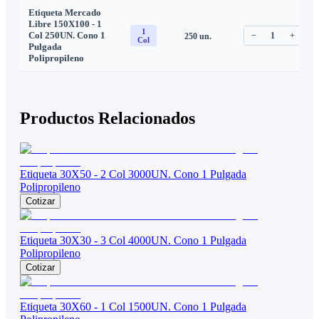
Etiqueta Mercado
Libre 150X100 - 1
1
Col 250UN. Cono 1
−
1
+
250
un.
C
Col
Pulgada
Polipropileno
Productos Relacionados
Etiqueta 30X50 - 2 Col 3000UN. Cono 1 Pulgada
Polipropileno
Cotizar
Etiqueta 30X30 - 3 Col 4000UN. Cono 1 Pulgada
Polipropileno
Cotizar
Etiqueta 30X60 - 1 Col 1500UN. Cono 1 Pulgada