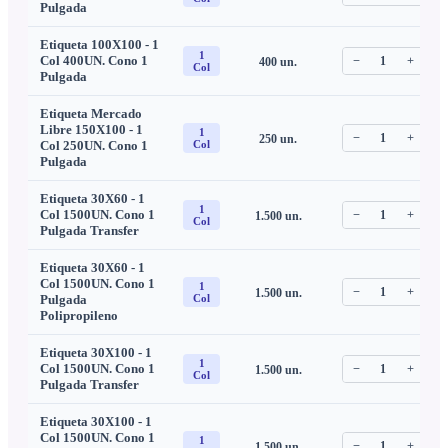
Pulgada
Etiqueta 100X100 - 1
1
Col 400UN. Cono 1
−
1
+
400
un.
C
Col
Pulgada
Etiqueta Mercado
Libre 150X100 - 1
1
−
1
+
250
un.
C
Col 250UN. Cono 1
Col
Pulgada
Etiqueta 30X60 - 1
1
Col 1500UN. Cono 1
−
1
+
1.500
un.
C
Col
Pulgada Transfer
Etiqueta 30X60 - 1
Col 1500UN. Cono 1
1
−
1
+
1.500
un.
C
Pulgada
Col
Polipropileno
Etiqueta 30X100 - 1
1
Col 1500UN. Cono 1
−
1
+
1.500
un.
C
Col
Pulgada Transfer
Etiqueta 30X100 - 1
Col 1500UN. Cono 1
1
−
1
+
1.500
un.
C