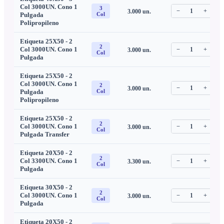
Col 3000UN. Cono 1
3
−
1
+
3.000
un.
C
Pulgada
Col
Polipropileno
Etiqueta 25X50 - 2
2
Col 3000UN. Cono 1
−
1
+
3.000
un.
C
Col
Pulgada
Etiqueta 25X50 - 2
Col 3000UN. Cono 1
2
−
1
+
3.000
un.
C
Pulgada
Col
Polipropileno
Etiqueta 25X50 - 2
2
Col 3000UN. Cono 1
−
1
+
3.000
un.
C
Col
Pulgada Transfer
Etiqueta 20X50 - 2
2
Col 3300UN. Cono 1
−
1
+
3.300
un.
C
Col
Pulgada
Etiqueta 30X50 - 2
2
Col 3000UN. Cono 1
−
1
+
3.000
un.
C
Col
Pulgada
Etiqueta 20X50 - 2