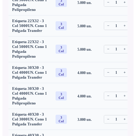
3
−
1
+
5.000
un.
C
Pulgada
Col
Polipropileno
Etiqueta 22X32 - 3
3
Col 5000UN. Cono 1
−
1
+
5.000
un.
C
Col
Pulgada Transfer
Etiqueta 22X32 - 3
Col 5000UN. Cono 1
3
−
1
+
5.000
un.
C
Pulgada
Col
Polipropileno
Etiqueta 30X30 - 3
3
Col 4000UN. Cono 1
−
1
+
4.000
un.
C
Col
Pulgada Transfer
Etiqueta 30X30 - 3
Col 4000UN. Cono 1
3
−
1
+
4.000
un.
C
Pulgada
Col
Polipropileno
Etiqueta 40X30 - 3
3
Col 3000UN. Cono 1
−
1
+
3.000
un.
C
Col
Pulgada Transfer
Etiqueta 40X30 - 3