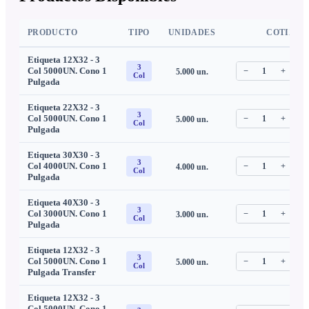
PRODUCTO
TIPO
UNIDADES
COTIZAR
Etiqueta 12X32 - 3
3
Col 5000UN. Cono 1
−
1
+
5.000
un.
C
Col
Pulgada
Etiqueta 22X32 - 3
3
Col 5000UN. Cono 1
−
1
+
5.000
un.
C
Col
Pulgada
Etiqueta 30X30 - 3
3
Col 4000UN. Cono 1
−
1
+
4.000
un.
C
Col
Pulgada
Etiqueta 40X30 - 3
3
Col 3000UN. Cono 1
−
1
+
3.000
un.
C
Col
Pulgada
Etiqueta 12X32 - 3
3
Col 5000UN. Cono 1
−
1
+
5.000
un.
C
Col
Pulgada Transfer
Etiqueta 12X32 - 3
Col 5000UN. Cono 1