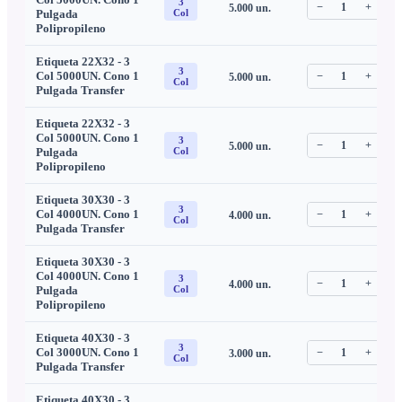
3
−
1
+
5.000
un.
C
Pulgada
Col
Polipropileno
Etiqueta 22X32 - 3
3
Col 5000UN. Cono 1
−
1
+
5.000
un.
C
Col
Pulgada Transfer
Etiqueta 22X32 - 3
Col 5000UN. Cono 1
3
−
1
+
5.000
un.
C
Pulgada
Col
Polipropileno
Etiqueta 30X30 - 3
3
Col 4000UN. Cono 1
−
1
+
4.000
un.
C
Col
Pulgada Transfer
Etiqueta 30X30 - 3
Col 4000UN. Cono 1
3
−
1
+
4.000
un.
C
Pulgada
Col
Polipropileno
Etiqueta 40X30 - 3
3
Col 3000UN. Cono 1
−
1
+
3.000
un.
C
Col
Pulgada Transfer
Etiqueta 40X30 - 3