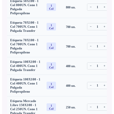
Etiqueta 50X100 - 1
Col 800UN. Cono 1
1
−
1
+
800
un.
C
Pulgada
Col
Polipropileno
Etiqueta 70X100 - 1
1
Col 700UN. Cono 1
−
1
+
700
un.
C
Col
Pulgada Transfer
Etiqueta 70X100 - 1
Col 700UN. Cono 1
1
−
1
+
700
un.
C
Pulgada
Col
Polipropileno
Etiqueta 100X100 - 1
1
Col 400UN. Cono 1
−
1
+
400
un.
C
Col
Pulgada Transfer
Etiqueta 100X100 - 1
Col 400UN. Cono 1
1
−
1
+
400
un.
C
Pulgada
Col
Polipropileno
Etiqueta Mercado
Libre 150X100 - 1
1
−
1
+
250
un.
C
Col 250UN. Cono 1
Col
Pulgada Transfer