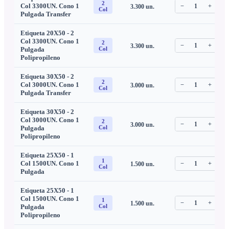
2
Col 3300UN. Cono 1
−
1
+
3.300
un.
C
Col
Pulgada Transfer
Etiqueta 20X50 - 2
Col 3300UN. Cono 1
2
−
1
+
3.300
un.
C
Pulgada
Col
Polipropileno
Etiqueta 30X50 - 2
2
Col 3000UN. Cono 1
−
1
+
3.000
un.
C
Col
Pulgada Transfer
Etiqueta 30X50 - 2
Col 3000UN. Cono 1
2
−
1
+
3.000
un.
C
Pulgada
Col
Polipropileno
Etiqueta 25X50 - 1
1
Col 1500UN. Cono 1
−
1
+
1.500
un.
C
Col
Pulgada
Etiqueta 25X50 - 1
Col 1500UN. Cono 1
1
−
1
+
1.500
un.
C
Pulgada
Col
Polipropileno