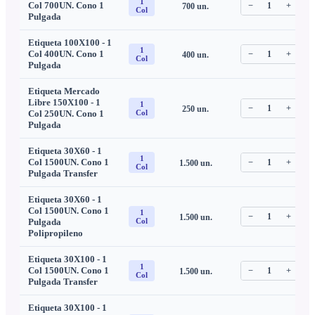
1
Col 700UN. Cono 1
−
1
+
700
un.
C
Col
Pulgada
Etiqueta 100X100 - 1
1
Col 400UN. Cono 1
−
1
+
400
un.
C
Col
Pulgada
Etiqueta Mercado
Libre 150X100 - 1
1
−
1
+
250
un.
C
Col 250UN. Cono 1
Col
Pulgada
Etiqueta 30X60 - 1
1
Col 1500UN. Cono 1
−
1
+
1.500
un.
C
Col
Pulgada Transfer
Etiqueta 30X60 - 1
Col 1500UN. Cono 1
1
−
1
+
1.500
un.
C
Pulgada
Col
Polipropileno
Etiqueta 30X100 - 1
1
Col 1500UN. Cono 1
−
1
+
1.500
un.
C
Col
Pulgada Transfer
Etiqueta 30X100 - 1