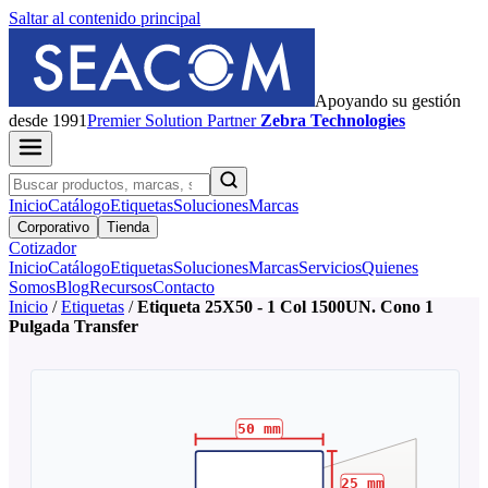
Saltar al contenido principal
Apoyando su gestión
desde 1991
Premier
Solution Partner
Zebra Technologies
Inicio
Catálogo
Etiquetas
Soluciones
Marcas
Corporativo
Tienda
Cotizador
Inicio
Catálogo
Etiquetas
Soluciones
Marcas
Servicios
Quienes
Somos
Blog
Recursos
Contacto
Inicio
/
Etiquetas
/
Etiqueta 25X50 - 1 Col 1500UN. Cono 1
Pulgada Transfer
50
mm
25
mm