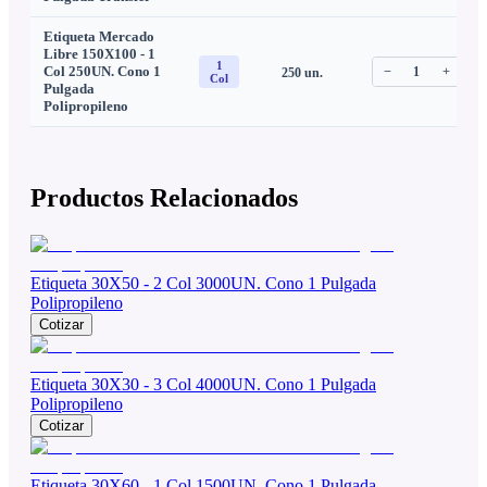
Etiqueta Mercado
Libre 150X100 - 1
1
Col 250UN. Cono 1
−
1
+
250
un.
C
Col
Pulgada
Polipropileno
Productos Relacionados
Etiqueta 30X50 - 2 Col 3000UN. Cono 1 Pulgada
Polipropileno
Cotizar
Etiqueta 30X30 - 3 Col 4000UN. Cono 1 Pulgada
Polipropileno
Cotizar
Etiqueta 30X60 - 1 Col 1500UN. Cono 1 Pulgada