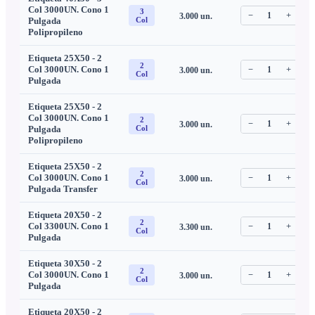
Col 3000UN. Cono 1
3
−
1
+
3.000
un.
C
Pulgada
Col
Polipropileno
Etiqueta 25X50 - 2
2
Col 3000UN. Cono 1
−
1
+
3.000
un.
C
Col
Pulgada
Etiqueta 25X50 - 2
Col 3000UN. Cono 1
2
−
1
+
3.000
un.
C
Pulgada
Col
Polipropileno
Etiqueta 25X50 - 2
2
Col 3000UN. Cono 1
−
1
+
3.000
un.
C
Col
Pulgada Transfer
Etiqueta 20X50 - 2
2
Col 3300UN. Cono 1
−
1
+
3.300
un.
C
Col
Pulgada
Etiqueta 30X50 - 2
2
Col 3000UN. Cono 1
−
1
+
3.000
un.
C
Col
Pulgada
Etiqueta 20X50 - 2