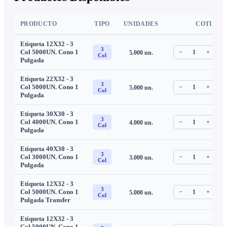
PRODUCTO
TIPO
UNIDADES
COTIZAR
Etiqueta 12X32 - 3
3
Col 5000UN. Cono 1
−
1
+
5.000
un.
C
Col
Pulgada
Etiqueta 22X32 - 3
3
Col 5000UN. Cono 1
−
1
+
5.000
un.
C
Col
Pulgada
Etiqueta 30X30 - 3
3
Col 4000UN. Cono 1
−
1
+
4.000
un.
C
Col
Pulgada
Etiqueta 40X30 - 3
3
Col 3000UN. Cono 1
−
1
+
3.000
un.
C
Col
Pulgada
Etiqueta 12X32 - 3
3
Col 5000UN. Cono 1
−
1
+
5.000
un.
C
Col
Pulgada Transfer
Etiqueta 12X32 - 3
Col 5000UN. Cono 1