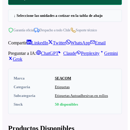
↓ Seleccione las unidades a cotizar en la tabla de abajo
Garantía oficial
Despacho a todo Chile
Soporte técnico
Compartir
LinkedIn
Twitter
WhatsApp
Email
Preguntar a IA:
ChatGPT
Claude
Perplexity
Gemini
Grok
Marca
SEACOM
Categoria
Etiquetas
Subcategoria
Etiquetas Autoadhesivas en rollos
Stock
50
disponibles
Productos Disponibles