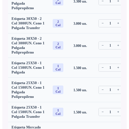
−
1
+
3.300
un.
C
Pulgada
Col
Polipropileno
Etiqueta 30X50 - 2
2
Col 3000UN. Cono 1
−
1
+
3.000
un.
C
Col
Pulgada Transfer
Etiqueta 30X50 - 2
Col 3000UN. Cono 1
2
−
1
+
3.000
un.
C
Pulgada
Col
Polipropileno
Etiqueta 25X50 - 1
1
Col 1500UN. Cono 1
−
1
+
1.500
un.
C
Col
Pulgada
Etiqueta 25X50 - 1
Col 1500UN. Cono 1
1
−
1
+
1.500
un.
C
Pulgada
Col
Polipropileno
Etiqueta 25X50 - 1
1
Col 1500UN. Cono 1
−
1
+
1.500
un.
C
Col
Pulgada Transfer
Etiqueta Mercado