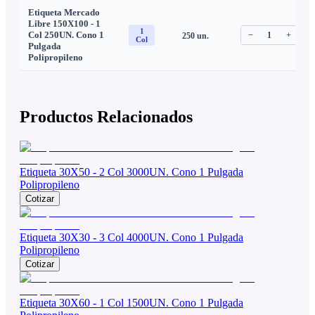
Etiqueta Mercado
Libre 150X100 - 1
1
Col 250UN. Cono 1
−
1
+
250
un.
C
Col
Pulgada
Polipropileno
Productos Relacionados
Etiqueta 30X50 - 2 Col 3000UN. Cono 1 Pulgada
Polipropileno
Cotizar
Etiqueta 30X30 - 3 Col 4000UN. Cono 1 Pulgada
Polipropileno
Cotizar
Etiqueta 30X60 - 1 Col 1500UN. Cono 1 Pulgada