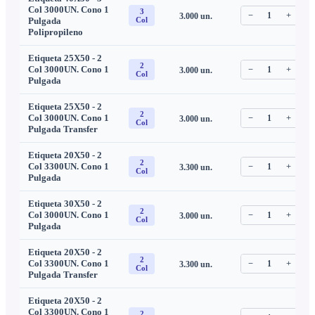
Col 3000UN. Cono 1
3
−
1
+
3.000
un.
C
Pulgada
Col
Polipropileno
Etiqueta 25X50 - 2
2
Col 3000UN. Cono 1
−
1
+
3.000
un.
C
Col
Pulgada
Etiqueta 25X50 - 2
2
Col 3000UN. Cono 1
−
1
+
3.000
un.
C
Col
Pulgada Transfer
Etiqueta 20X50 - 2
2
Col 3300UN. Cono 1
−
1
+
3.300
un.
C
Col
Pulgada
Etiqueta 30X50 - 2
2
Col 3000UN. Cono 1
−
1
+
3.000
un.
C
Col
Pulgada
Etiqueta 20X50 - 2
2
Col 3300UN. Cono 1
−
1
+
3.300
un.
C
Col
Pulgada Transfer
Etiqueta 20X50 - 2
Col 3300UN. Cono 1
2