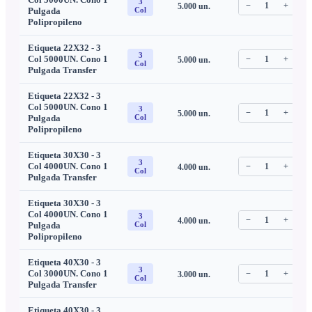
3
−
1
+
5.000
un.
C
Pulgada
Col
Polipropileno
Etiqueta 22X32 - 3
3
Col 5000UN. Cono 1
−
1
+
5.000
un.
C
Col
Pulgada Transfer
Etiqueta 22X32 - 3
Col 5000UN. Cono 1
3
−
1
+
5.000
un.
C
Pulgada
Col
Polipropileno
Etiqueta 30X30 - 3
3
Col 4000UN. Cono 1
−
1
+
4.000
un.
C
Col
Pulgada Transfer
Etiqueta 30X30 - 3
Col 4000UN. Cono 1
3
−
1
+
4.000
un.
C
Pulgada
Col
Polipropileno
Etiqueta 40X30 - 3
3
Col 3000UN. Cono 1
−
1
+
3.000
un.
C
Col
Pulgada Transfer
Etiqueta 40X30 - 3