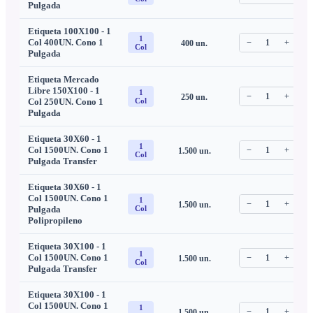
Pulgada
Etiqueta 100X100 - 1
1
Col 400UN. Cono 1
−
1
+
400
un.
C
Col
Pulgada
Etiqueta Mercado
Libre 150X100 - 1
1
−
1
+
250
un.
C
Col 250UN. Cono 1
Col
Pulgada
Etiqueta 30X60 - 1
1
Col 1500UN. Cono 1
−
1
+
1.500
un.
C
Col
Pulgada Transfer
Etiqueta 30X60 - 1
Col 1500UN. Cono 1
1
−
1
+
1.500
un.
C
Pulgada
Col
Polipropileno
Etiqueta 30X100 - 1
1
Col 1500UN. Cono 1
−
1
+
1.500
un.
C
Col
Pulgada Transfer
Etiqueta 30X100 - 1
Col 1500UN. Cono 1
1
−
1
+
1.500
un.
C