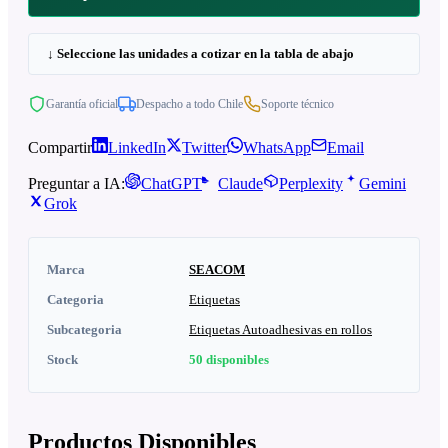
↓ Seleccione las unidades a cotizar en la tabla de abajo
Garantía oficial
Despacho a todo Chile
Soporte técnico
Compartir
LinkedIn
Twitter
WhatsApp
Email
Preguntar a IA:
ChatGPT
Claude
Perplexity
Gemini
Grok
Marca
SEACOM
Categoria
Etiquetas
Subcategoria
Etiquetas Autoadhesivas en rollos
Stock
50
disponibles
Productos Disponibles