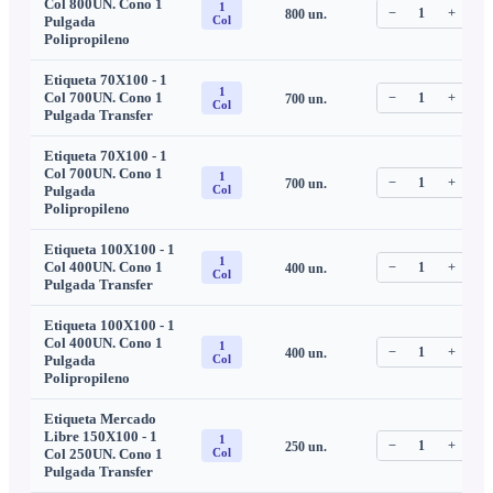
Col 800UN. Cono 1
1
−
1
+
800
un.
C
Pulgada
Col
Polipropileno
Etiqueta 70X100 - 1
1
Col 700UN. Cono 1
−
1
+
700
un.
C
Col
Pulgada Transfer
Etiqueta 70X100 - 1
Col 700UN. Cono 1
1
−
1
+
700
un.
C
Pulgada
Col
Polipropileno
Etiqueta 100X100 - 1
1
Col 400UN. Cono 1
−
1
+
400
un.
C
Col
Pulgada Transfer
Etiqueta 100X100 - 1
Col 400UN. Cono 1
1
−
1
+
400
un.
C
Pulgada
Col
Polipropileno
Etiqueta Mercado
Libre 150X100 - 1
1
−
1
+
250
un.
C
Col 250UN. Cono 1
Col
Pulgada Transfer