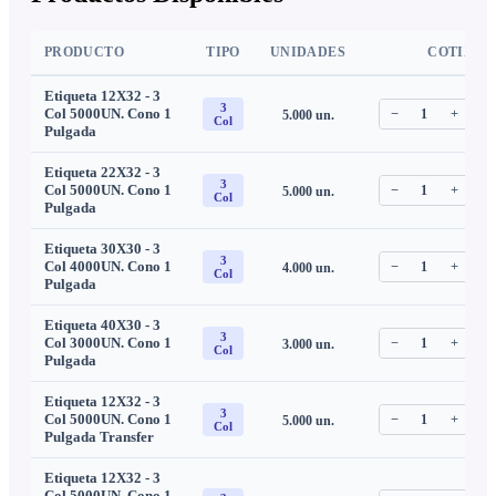
PRODUCTO
TIPO
UNIDADES
COTIZAR
Etiqueta 12X32 - 3
3
Col 5000UN. Cono 1
−
1
+
5.000
un.
C
Col
Pulgada
Etiqueta 22X32 - 3
3
Col 5000UN. Cono 1
−
1
+
5.000
un.
C
Col
Pulgada
Etiqueta 30X30 - 3
3
Col 4000UN. Cono 1
−
1
+
4.000
un.
C
Col
Pulgada
Etiqueta 40X30 - 3
3
Col 3000UN. Cono 1
−
1
+
3.000
un.
C
Col
Pulgada
Etiqueta 12X32 - 3
3
Col 5000UN. Cono 1
−
1
+
5.000
un.
C
Col
Pulgada Transfer
Etiqueta 12X32 - 3
Col 5000UN. Cono 1