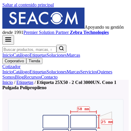
Saltar al contenido principal
Apoyando su gestión
desde 1991
Premier
Solution Partner
Zebra Technologies
Inicio
Catálogo
Etiquetas
Soluciones
Marcas
Corporativo
Tienda
Cotizador
Inicio
Catálogo
Etiquetas
Soluciones
Marcas
Servicios
Quienes
Somos
Blog
Recursos
Contacto
Inicio
/
Etiquetas
/
Etiqueta 25X50 - 2 Col 3000UN. Cono 1
Pulgada Polipropileno
50
mm
25
mm