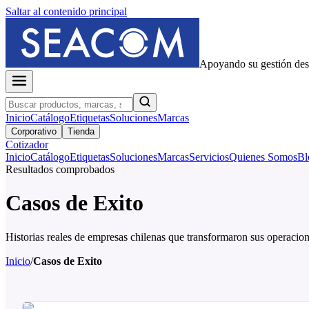
Saltar al contenido principal
Apoyando su gestión de
Inicio
Catálogo
Etiquetas
Soluciones
Marcas
Corporativo
Tienda
Cotizador
Inicio
Catálogo
Etiquetas
Soluciones
Marcas
Servicios
Quienes Somos
Bl
Resultados comprobados
Casos de Exito
Historias reales de empresas chilenas que transformaron sus opera
Inicio
/
Casos de Exito