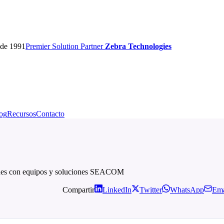
sde 1991
Premier
Solution Partner
Zebra Technologies
og
Recursos
Contacto
ciones con equipos y soluciones SEACOM
Compartir
LinkedIn
Twitter
WhatsApp
Ema