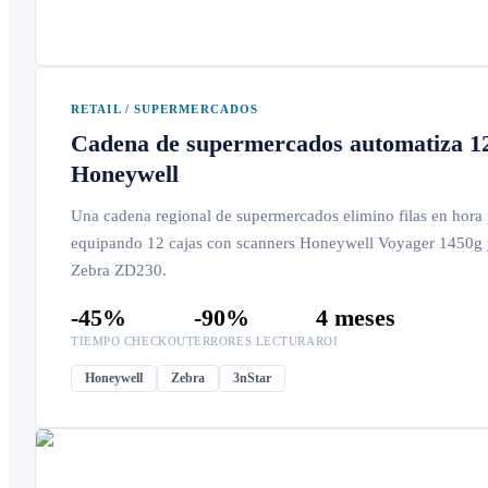
RETAIL / SUPERMERCADOS
Cadena de supermercados automatiza 12
Honeywell
Una cadena regional de supermercados elimino filas en hora p
equipando 12 cajas con scanners Honeywell Voyager 1450g y
Zebra ZD230.
-45%
-90%
4 meses
TIEMPO CHECKOUT
ERRORES LECTURA
ROI
Honeywell
Zebra
3nStar