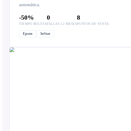
automática.
-50%
0
8
TIEMPO BOLETA
FALLAS 12 MESES
PUNTOS DE VENTA
Epson
3nStar