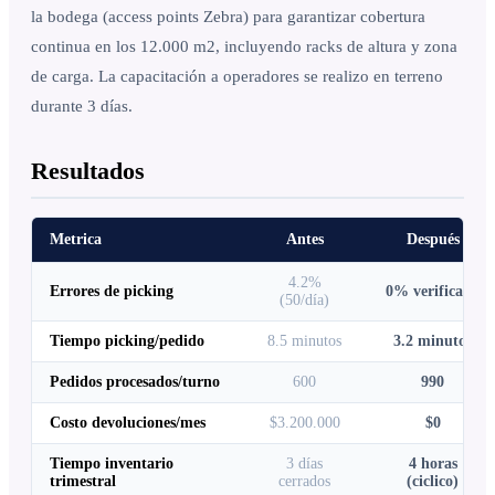
la bodega (access points Zebra) para garantizar cobertura
continua en los 12.000 m2, incluyendo racks de altura y zona
de carga. La capacitación a operadores se realizo en terreno
durante 3 días.
Resultados
Metrica
Antes
Después
4.2%
Errores de picking
0% verificado
(50/día)
Tiempo picking/pedido
8.5 minutos
3.2 minutos
Pedidos procesados/turno
600
990
Costo devoluciones/mes
$3.200.000
$0
Tiempo inventario
3 días
4 horas
trimestral
cerrados
(ciclico)