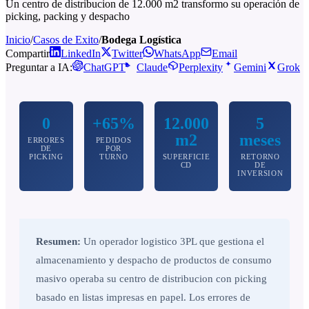
Un centro de distribucion de 12.000 m2 transformo su operación de
picking, packing y despacho
Inicio
/
Casos de Exito
/
Bodega Logística
Compartir
LinkedIn
Twitter
WhatsApp
Email
Preguntar a IA:
ChatGPT
Claude
Perplexity
Gemini
Grok
0
+65%
12.000
5
m2
meses
ERRORES
PEDIDOS
DE
POR
PICKING
TURNO
SUPERFICIE
RETORNO
CD
DE
INVERSION
Resumen:
Un operador logistico 3PL que gestiona el
almacenamiento y despacho de productos de consumo
masivo operaba su centro de distribucion con picking
basado en listas impresas en papel. Los errores de