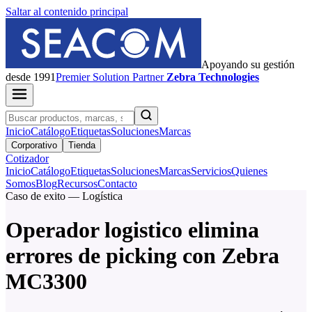
Saltar al contenido principal
Apoyando su gestión
desde 1991
Premier
Solution Partner
Zebra Technologies
Inicio
Catálogo
Etiquetas
Soluciones
Marcas
Corporativo
Tienda
Cotizador
Inicio
Catálogo
Etiquetas
Soluciones
Marcas
Servicios
Quienes
Somos
Blog
Recursos
Contacto
Caso de exito — Logística
Operador logistico elimina
errores de picking con Zebra
MC3300