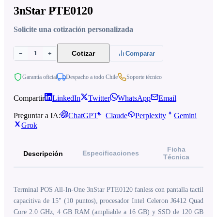
3nStar PTE0120
Solicite una cotización personalizada
1
Cotizar
−
+
Comparar
Garantía oficial
Despacho a todo Chile
Soporte técnico
Compartir
LinkedIn
Twitter
WhatsApp
Email
Preguntar a IA:
ChatGPT
Claude
Perplexity
Gemini
Grok
Ficha
Especificaciones
Descripción
Técnica
Terminal POS All-In-One 3nStar PTE0120 fanless con pantalla tactil
capacitiva de 15" (10 puntos), procesador Intel Celeron J6412 Quad
Core 2.0 GHz, 4 GB RAM (ampliable a 16 GB) y SSD de 120 GB