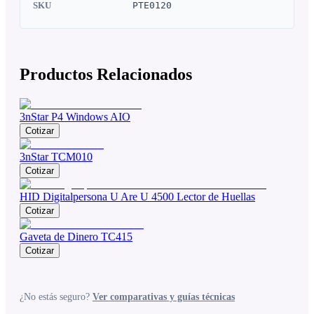
SKU
PTE0120
Productos Relacionados
3nStar P4 Windows AIO
Cotizar
3nStar TCM010
Cotizar
HID Digitalpersona U Are U 4500 Lector de Huellas
Cotizar
Gaveta de Dinero TC415
Cotizar
¿No estás seguro?
Ver comparativas y guías técnicas