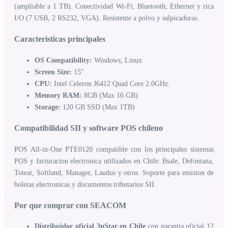
(ampliable a 1 TB). Conectividad Wi-Fi, Bluetooth, Ethernet y rica
I/O (7 USB, 2 RS232, VGA). Resistente a polvo y salpicaduras.
Caracteristicas principales
OS Compatibility:
Windows, Linux
Screen Size:
15"
CPU:
Intel Celeron J6412 Quad Core 2.0GHz.
Memory RAM:
8GB (Max 16 GB)
Storage:
120 GB SSD (Max 1TB)
Compatibilidad SII y software POS chileno
POS All-in-One PTE0120 compatible con los principales sistemas
POS y facturacion electronica utilizados en Chile: Bsale, Defontana,
Toteat, Softland, Manager, Laudus y otros. Soporte para emision de
boletas electronicas y documentos tributarios SII.
Por que comprar con SEACOM
Distribuidor oficial 3nStar en Chile
con garantia oficial 12