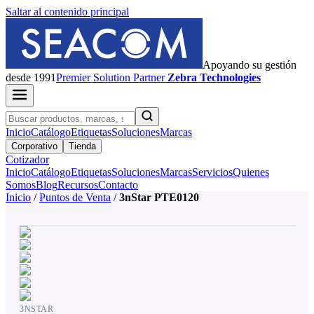
Saltar al contenido principal
Apoyando su gestión
desde 1991
Premier
Solution Partner
Zebra Technologies
Inicio
Catálogo
Etiquetas
Soluciones
Marcas
Corporativo
Tienda
Cotizador
Inicio
Catálogo
Etiquetas
Soluciones
Marcas
Servicios
Quienes
Somos
Blog
Recursos
Contacto
Inicio
/
Puntos de Venta
/
3nStar PTE0120
3NSTAR