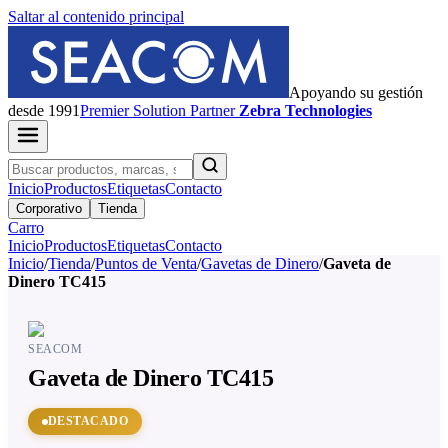
Saltar al contenido principal
Apoyando su gestión
desde 1991
Premier
Solution Partner
Zebra Technologies
Inicio
Productos
Etiquetas
Contacto
Corporativo
Tienda
Carro
Inicio
Productos
Etiquetas
Contacto
Inicio
/
Tienda
/
Puntos de Venta
/
Gavetas de Dinero
/
Gaveta de
Dinero TC415
SEACOM
Gaveta de Dinero TC415
DESTACADO