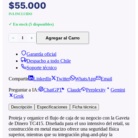
$55.000
IVA INCLUIDO
✓ En stock (5 disponibles)
1
Agregar al Carro
−
+
Garantía oficial
Despacho a todo Chile
Soporte técnico
Compartir
LinkedIn
Twitter
WhatsApp
Email
Preguntar a IA:
ChatGPT
Claude
Perplexity
Gemini
Grok
Descripción
Especificaciones
Ficha técnica
Proteja y organice el flujo de caja de su negocio con la Gaveta
de Dinero TC415. Diseñada para el uso intensivo del retail, su
construcción en metal macizo ofrece una seguridad física
superior, mientras que su integración plug-and-play la