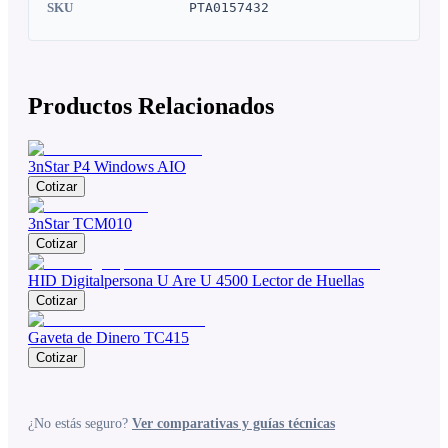
SKU
PTA0157432
Productos Relacionados
3nStar P4 Windows AIO
Cotizar
3nStar TCM010
Cotizar
HID Digitalpersona U Are U 4500 Lector de Huellas
Cotizar
Gaveta de Dinero TC415
Cotizar
¿No estás seguro?
Ver comparativas y guías técnicas