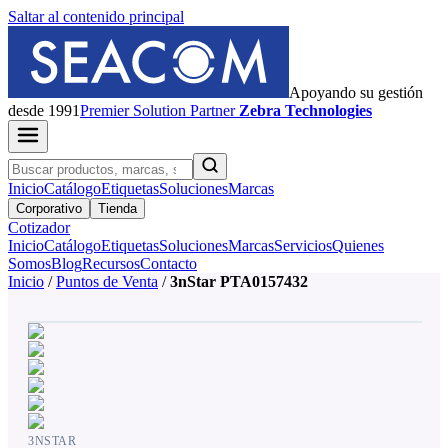
Saltar al contenido principal
Apoyando su gestión
desde 1991
Premier
Solution Partner
Zebra Technologies
Inicio
Catálogo
Etiquetas
Soluciones
Marcas
Corporativo
Tienda
Cotizador
Inicio
Catálogo
Etiquetas
Soluciones
Marcas
Servicios
Quienes
Somos
Blog
Recursos
Contacto
Inicio
/
Puntos de Venta
/
3nStar PTA0157432
3NSTAR