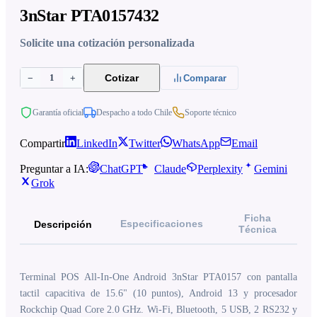
3nStar PTA0157432
Solicite una cotización personalizada
1
Cotizar
−
+
Comparar
Garantía oficial
Despacho a todo Chile
Soporte técnico
Compartir
LinkedIn
Twitter
WhatsApp
Email
Preguntar a IA:
ChatGPT
Claude
Perplexity
Gemini
Grok
Ficha
Especificaciones
Descripción
Técnica
Terminal POS All-In-One Android 3nStar PTA0157 con pantalla
tactil capacitiva de 15.6" (10 puntos), Android 13 y procesador
Rockchip Quad Core 2.0 GHz. Wi-Fi, Bluetooth, 5 USB, 2 RS232 y