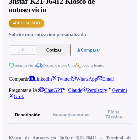
3nstar K21-J6412 Kiosco de
autoservicio
DESTACADO
Solicite una cotización personalizada
1
Cotizar
−
+
Comparar
Garantía oficial
Despacho a todo Chile
Soporte técnico
Compartir
LinkedIn
Twitter
WhatsApp
Email
Preguntar a IA:
ChatGPT
Claude
Perplexity
Gemini
Grok
Ficha
Especificaciones
Descripción
Técnica
Kiosco de Autoservicio 3nStar K21-J6412 – Terminal de