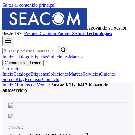
Saltar al contenido principal
Apoyando su gestión
desde 1991
Premier
Solution Partner
Zebra Technologies
Inicio
Catálogo
Etiquetas
Soluciones
Marcas
Corporativo
Tienda
Cotizador
Inicio
Catálogo
Etiquetas
Soluciones
Marcas
Servicios
Quienes
Somos
Blog
Recursos
Contacto
Inicio
/
Puntos de Venta
/
3nstar K21-J6412 Kiosco de
autoservicio
3NSTAR