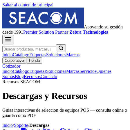
Saltar al contenido principal
Apoyando su gestión
desde 1991
Premier
Solution Partner
Zebra Technologies
Inicio
Catálogo
Etiquetas
Soluciones
Marcas
Corporativo
Tienda
Cotizador
Inicio
Catálogo
Etiquetas
Soluciones
Marcas
Servicios
Quienes
Somos
Blog
Recursos
Contacto
Recursos SEACOM
Descargas y Recursos
Guias interactivas de seleccion de equipos POS — consulta online o
guarda como PDF
Inicio
/
Soporte
/
Descargas