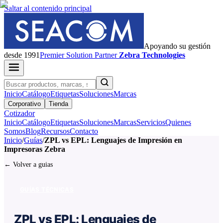
Saltar al contenido principal
Apoyando su gestión
desde 1991
Premier
Solution Partner
Zebra Technologies
Inicio
Catálogo
Etiquetas
Soluciones
Marcas
Corporativo
Tienda
Cotizador
Inicio
Catálogo
Etiquetas
Soluciones
Marcas
Servicios
Quienes
Somos
Blog
Recursos
Contacto
Inicio
/
Guías
/
ZPL vs EPL: Lenguajes de Impresión en
Impresoras Zebra
← Volver a guias
GUÍAS TÉCNICAS
ZPL vs EPL: Lenguajes de