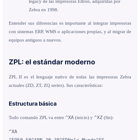
legacy de las impresoras Eltron, adquiridas por
Zebra en 1998.
Entender sus diferencias es importante al integrar impresoras
con sistemas ERP, WMS o aplicaciones propias, y al migrar de
equipos antiguos a nuevos.
ZPL: el estándar moderno
ZPL II es el lenguaje nativo de todas las impresoras Zebra
actuales (ZD, ZT, ZQ series). Sus características:
Estructura básica
^XA
^XZ
Todo comando ZPL va entre
(inicio) y
(fin):
^XA

^FO50,50^A0N,30,30^FDHola Mundo^FS
