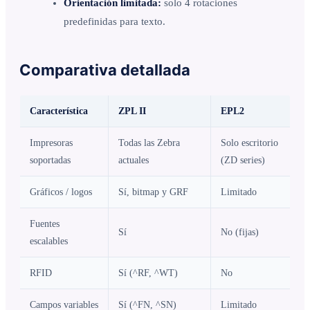
Orientación limitada:
solo 4 rotaciones
predefinidas para texto.
Comparativa detallada
Característica
ZPL II
EPL2
Impresoras
Todas las Zebra
Solo escritorio
soportadas
actuales
(ZD series)
Gráficos / logos
Sí, bitmap y GRF
Limitado
Fuentes
Sí
No (fijas)
escalables
RFID
Sí (^RF, ^WT)
No
Campos variables
Sí (^FN, ^SN)
Limitado