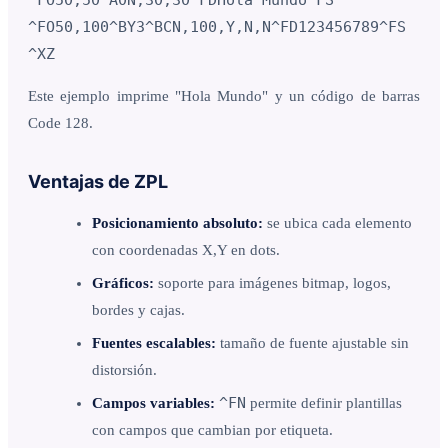
^FO50,100^BY3^BCN,100,Y,N,N^FD123456789^FS

^XZ
Este ejemplo imprime "Hola Mundo" y un código de barras
Code 128.
Ventajas de ZPL
Posicionamiento absoluto:
se ubica cada elemento
con coordenadas X,Y en dots.
Gráficos:
soporte para imágenes bitmap, logos,
bordes y cajas.
Fuentes escalables:
tamaño de fuente ajustable sin
distorsión.
^FN
Campos variables:
permite definir plantillas
con campos que cambian por etiqueta.