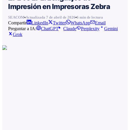
Impresión en Impresoras Zebra
SEACOM
Actualizada
7 de abril de 2026
6
min de lectura
Compartir
LinkedIn
Twitter
WhatsApp
Email
Preguntar a IA:
ChatGPT
Claude
Perplexity
Gemini
Grok