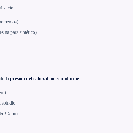
l sucio.
crementos)
esina para sintético)
ndo la
presión del cabezal no es uniforme
.
ent)
l spindle
ueta + 5mm