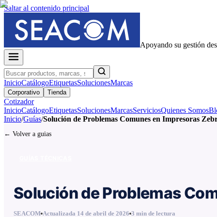
Saltar al contenido principal
Apoyando su gestión de
Inicio
Catálogo
Etiquetas
Soluciones
Marcas
Corporativo
Tienda
Cotizador
Inicio
Catálogo
Etiquetas
Soluciones
Marcas
Servicios
Quienes Somos
Bl
Inicio
/
Guías
/
Solución de Problemas Comunes en Impresoras Zebr
← Volver a guias
GUÍAS TÉCNICAS
Solución de Problemas Com
SEACOM
Actualizada
14 de abril de 2026
3
min de lectura