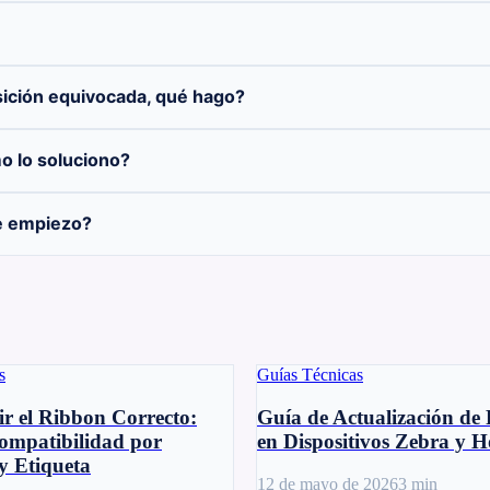
sición equivocada, qué hago?
o lo soluciono?
e empiezo?
s
Guías Técnicas
r el Ribbon Correcto:
Guía de Actualización de
ompatibilidad por
en Dispositivos Zebra y 
y Etiqueta
12 de mayo de 2026
3
min