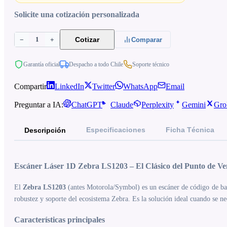
Solicite una cotización personalizada
1
Cotizar
−
+
Comparar
Garantía oficial
Despacho a todo Chile
Soporte técnico
Compartir
LinkedIn
Twitter
WhatsApp
Email
Preguntar a IA:
ChatGPT
Claude
Perplexity
Gemini
Gro
Especificaciones
Ficha Técnica
Descripción
Escáner Láser 1D Zebra LS1203 – El Clásico del Punto de Ve
El
Zebra LS1203
(antes Motorola/Symbol) es un escáner de código de barra
robustez y soporte del ecosistema Zebra. Es la solución ideal cuando se nec
Características principales