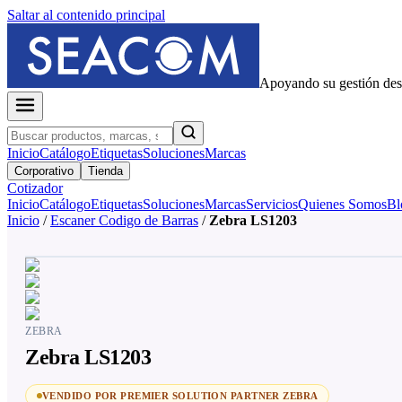
Saltar al contenido principal
Apoyando su gestión de
Inicio
Catálogo
Etiquetas
Soluciones
Marcas
Corporativo
Tienda
Cotizador
Inicio
Catálogo
Etiquetas
Soluciones
Marcas
Servicios
Quienes Somos
Bl
Inicio
/
Escaner Codigo de Barras
/
Zebra LS1203
ZEBRA
Zebra LS1203
VENDIDO POR PREMIER SOLUTION PARTNER ZEBRA