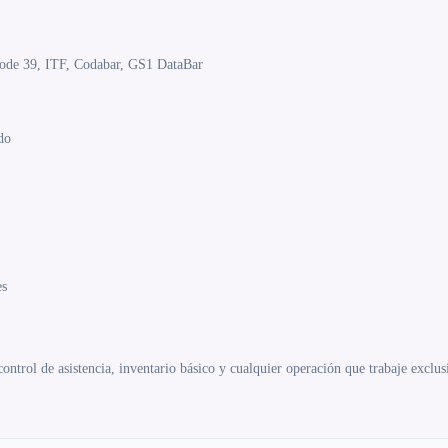
Code 39, ITF, Codabar, GS1 DataBar
do
es
control de asistencia, inventario básico y cualquier operación que trabaje exclu